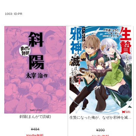
1003:
ID:PR
斜陽(まんがで読破)
生贄になった俺が、なぜか邪神を滅ぼしてしまった件（コミック） ： 1 (モンスターコミックス)
¥484
¥390
kindle無料