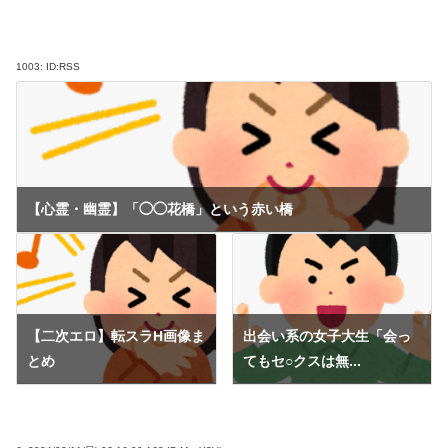
1003:
ID:RSS
【心霊・幽霊】「◯◯花橋」という赤い橋
【二次エロ】転スラH画像ま
出会い系の女子大生「会っ
とめ
てもセ○クスは無...