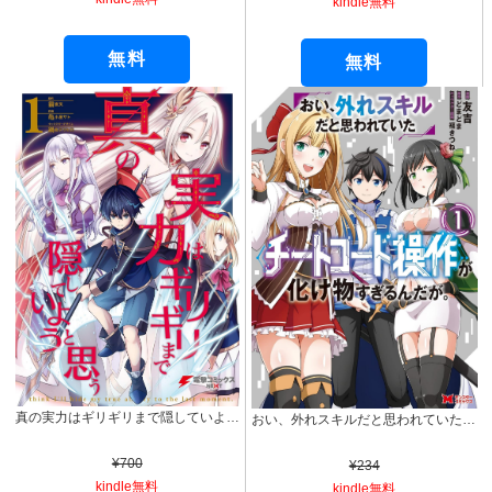
kindle無料
無料
無料
真の実力はギリギリまで隠していようと思う １ (電撃コミックスNEXT)
おい、外れスキルだと思われていた《チートコード操作》が化け物すぎるんだが。（コミック） ： 1 (モンスターコミックス)
¥700
¥234
kindle無料
kindle無料