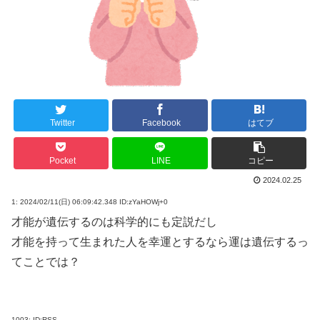
Twitter
Facebook
はてブ
Pocket
LINE
コピー
2024.02.25
1:
2024/02/11(日) 06:09:42.348 ID:zYaHOWj+0
才能が遺伝するのは科学的にも定説だし
才能を持って生まれた人を幸運とするなら運は遺伝するっ
てことでは？
1003:
ID:RSS