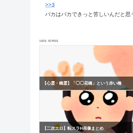
>>3
バカはバカできっと苦しいんだと思
1003:
ID:RSS
【心霊・幽霊】「◯◯花橋」という赤い橋
【二次エロ】転スラH画像まとめ