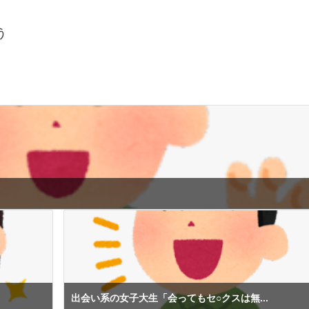
う
出会い系の女子大生「会ってもセ○クスは無...