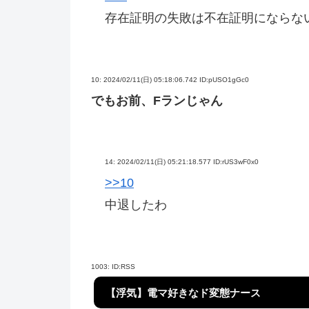
存在証明の失敗は不在証明にならな
10:
2024/02/11(日) 05:18:06.742 ID:pUSO1gGc0
でもお前、Fランじゃん
14:
2024/02/11(日) 05:21:18.577 ID:rUS3wF0x0
>>10
中退したわ
1003:
ID:RSS
【浮気】電マ好きなド変態ナース