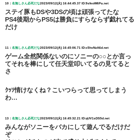
10：
名無しさん必死だな
2023/09/12(火) 16:44:45.37 ID:9sfeoW6Pa.net
ステイ豚もDSや3DSの頃は頑張ってたな
PS4後期からPS5は勝負にすらならず戯れてる
だけ
11：
名無しさん必死だな
2023/09/12(火) 16:45:06.71 ID:c5hvNzA6d.net
ゲーム全然関係ないのにソニーの○○とか言っ
てそれを棒にして任天堂叩いてるの見てると
さ
ｸｯｿ情けなくね？こいつらって思ってしまう
わ…
13：
名無しさん必死だな
2023/09/12(火) 16:45:32.21 ID:qUV1sDS5d.net
みんながソニーをバカにして遊んでるだけだ
ぞ