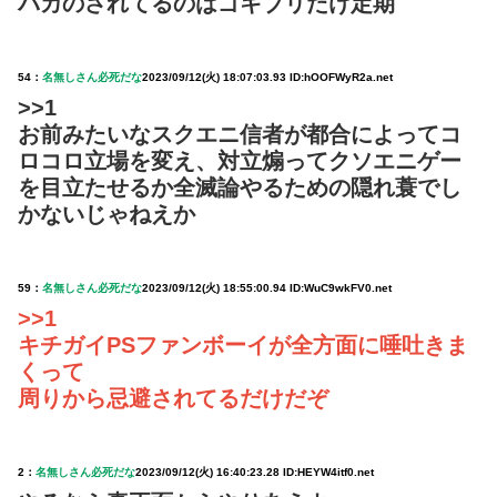
バカのされてるのはゴキブリだけ定期
54：
名無しさん必死だな
2023/09/12(火) 18:07:03.93 ID:hOOFWyR2a.net
>>1
お前みたいなスクエニ信者が都合によってコ
ロコロ立場を変え、対立煽ってクソエニゲー
を目立たせるか全滅論やるための隠れ蓑でし
かないじゃねえか
59：
名無しさん必死だな
2023/09/12(火) 18:55:00.94 ID:WuC9wkFV0.net
>>1
キチガイPSファンボーイが全方面に唾吐きま
くって
周りから忌避されてるだけだぞ
2：
名無しさん必死だな
2023/09/12(火) 16:40:23.28 ID:HEYW4itf0.net