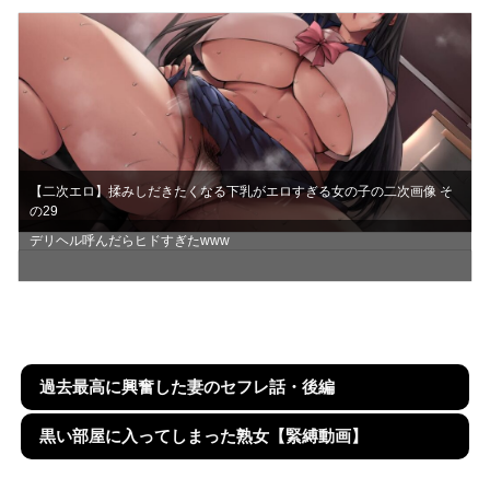
【二次エロ】揉みしだきたくなる下乳がエロすぎる女の子の二次画像 そ
の29
デリヘル呼んだらヒドすぎたwww
過去最高に興奮した妻のセフレ話・後編
黒い部屋に入ってしまった熟女【緊縛動画】