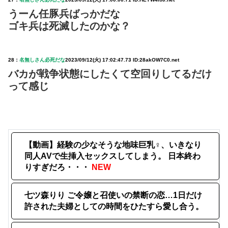
うーん任豚兵ばっかだな
ゴキ兵は死滅したのかな？
28：
名無しさん必死だな
2023/09/12(火) 17:02:47.73 ID:28akOW7C0.net
バカが戦争状態にしたくて空回りしてるだけ
って感じ
【動画】経験の少なそうな地味巨乳♀、いきなり
同人AVで生挿入セックスしてしまう。 日本終わ
りすぎだろ・・・
NEW
七ツ森りり ご令嬢と召使いの禁断の恋…1日だけ
許された夫婦としての時間をひたすら愛し合う。