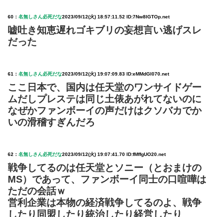
60：
名無しさん必死だな
2023/09/12(火) 18:57:11.52 ID:7Nw8IGTOp.net
嘘吐き知恵遅れゴキブリの妄想言い逃げスレ
だった
61：
名無しさん必死だな
2023/09/12(火) 19:07:09.83 ID:eMMdGl070.net
ここ日本で、国内は任天堂のワンサイドゲー
ムだしプレステは同じ土俵あがれてないのに
なぜかファンボーイの声だけはクソバカでか
いの滑稽すぎんだろ
62：
名無しさん必死だな
2023/09/12(火) 19:07:41.70 ID:fMffgUO20.net
戦争してるのは任天堂とソニー（とおまけの
MS）であって、ファンボーイ同士の口喧嘩は
ただの会話ｗ
営利企業は本物の経済戦争してるのよ、戦争
したり同盟したり統治したり経営したり