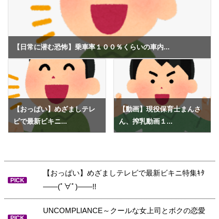
【日常に潜む恐怖】乗車率１００％くらいの車内...
【おっぱい】めざましテレ
【動画】現役保育士まんさ
ビで最新ビキニ...
ん、搾乳動画１...
【おっぱい】めざましテレビで最新ビキニ特集ｷﾀ
PICK
――(ﾟ∀ﾟ)――!!
UNCOMPLIANCE～クールな女上司とボクの恋愛
PICK