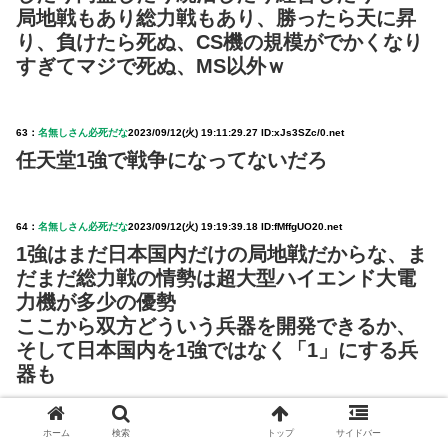
局地戦もあり総力戦もあり、勝ったら天に昇
り、負けたら死ぬ、CS機の規模がでかくなり
すぎてマジで死ぬ、MS以外ｗ
63：
名無しさん必死だな
2023/09/12(火) 19:11:29.27 ID:xJs3SZc/0.net
任天堂1強で戦争になってないだろ
64：
名無しさん必死だな
2023/09/12(火) 19:19:39.18 ID:fMffgUO20.net
1強はまだ日本国内だけの局地戦だからな、ま
だまだ総力戦の情勢は超大型ハイエンド大電
力機が多少の優勢
ここから双方どういう兵器を開発できるか、
そして日本国内を1強ではなく「1」にする兵
器も
ホーム
検索
トップ
サイドバー
65：
名無しさん必死だな
2023/09/12(火) 19:23:33.98 ID:Q9eDkeJEd.net