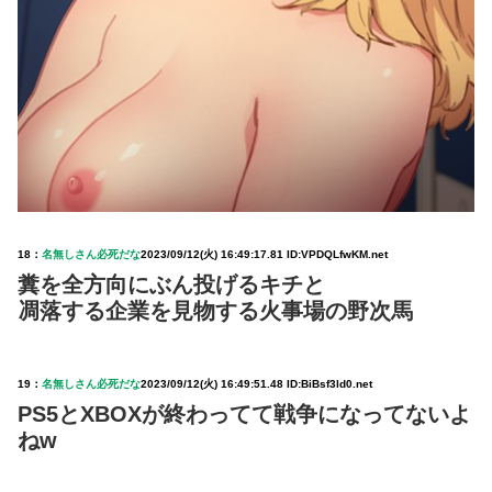
18：
名無しさん必死だな
2023/09/12(火) 16:49:17.81 ID:VPDQLfwKM.net
糞を全方向にぶん投げるキチと
凋落する企業を見物する火事場の野次馬
19：
名無しさん必死だな
2023/09/12(火) 16:49:51.48 ID:BiBsf3ld0.net
PS5とXBOXが終わってて戦争になってないよ
ねw