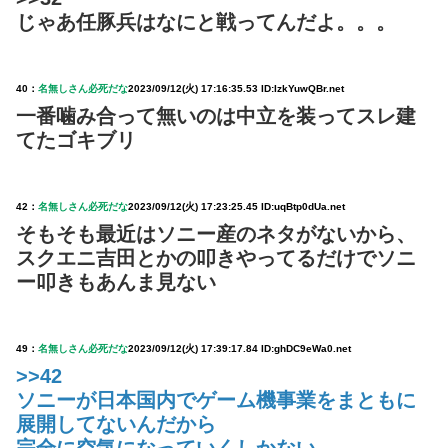
じゃあ任豚兵はなにと戦ってんだよ。。。
40：
名無しさん必死だな
2023/09/12(火) 17:16:35.53 ID:IzkYuwQBr.net
一番噛み合って無いのは中立を装ってスレ建
てたゴキブリ
42：
名無しさん必死だな
2023/09/12(火) 17:23:25.45 ID:uqBtp0dUa.net
そもそも最近はソニー産のネタがないから、
スクエニ吉田とかの叩きやってるだけでソニ
ー叩きもあんま見ない
49：
名無しさん必死だな
2023/09/12(火) 17:39:17.84 ID:ghDC9eWa0.net
>>42
ソニーが日本国内でゲーム機事業をまともに
展開してないんだから