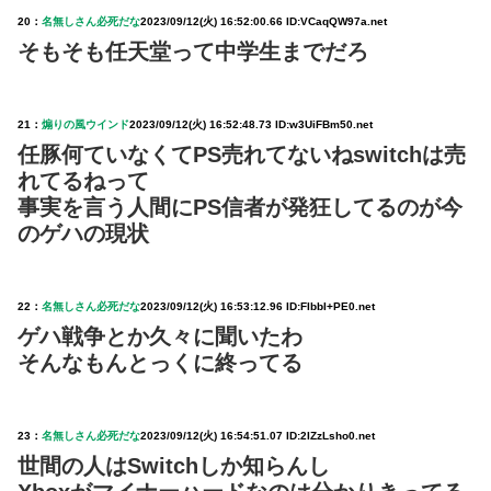
20：
名無しさん必死だな
2023/09/12(火) 16:52:00.66 ID:VCaqQW97a.net
そもそも任天堂って中学生までだろ
21：
煽りの風ウインド
2023/09/12(火) 16:52:48.73 ID:w3UiFBm50.net
任豚何ていなくてPS売れてないねswitchは売
れてるねって
事実を言う人間にPS信者が発狂してるのが今
のゲハの現状
22：
名無しさん必死だな
2023/09/12(火) 16:53:12.96 ID:FIbbI+PE0.net
ゲハ戦争とか久々に聞いたわ
そんなもんとっくに終ってる
23：
名無しさん必死だな
2023/09/12(火) 16:54:51.07 ID:2IZzLsho0.net
世間の人はSwitchしか知らんし