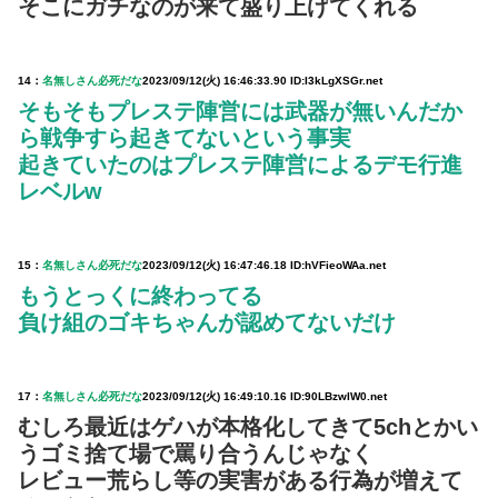
そこにガチなのが来て盛り上げてくれる
14：
名無しさん必死だな
2023/09/12(火) 16:46:33.90 ID:I3kLgXSGr.net
そもそもプレステ陣営には武器が無いんだか
ら戦争すら起きてないという事実
起きていたのはプレステ陣営によるデモ行進
レベルw
15：
名無しさん必死だな
2023/09/12(火) 16:47:46.18 ID:hVFieoWAa.net
もうとっくに終わってる
負け組のゴキちゃんが認めてないだけ
17：
名無しさん必死だな
2023/09/12(火) 16:49:10.16 ID:90LBzwIW0.net
むしろ最近はゲハが本格化してきて5chとかい
うゴミ捨て場で罵り合うんじゃなく
レビュー荒らし等の実害がある行為が増えて