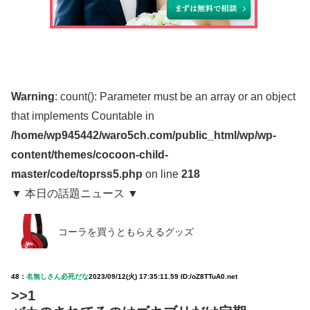
Warning
: count(): Parameter must be an array or an object
that implements Countable in
/home/wp945442/waro5ch.com/public_html/wp/wp-
content/themes/cocoon-child-
master/code/toprss5.php
on line
218
▼ 本日の話題ニュース ▼
コーラを買うともらえるグッズ
48：
名無しさん必死だな
2023/09/12(火) 17:35:11.59 ID:/oZ8TTuA0.net
>>1