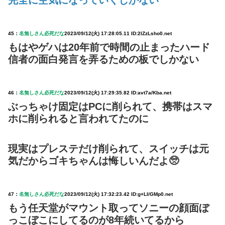
完全に空気になっていくしかない
45：
名無しさん必死だな
2023/09/12(火) 17:28:05.11 ID:2IZzLsho0.net
もはやゲハは20年前で時間の止まったハード
信者の面白発言を弄るための板でしかない
46：
名無しさん必死だな
2023/09/12(火) 17:29:35.82 ID:avt7a/Kba.net
ぶっちゃけ固定はPCに削られて、携帯はスマ
ホに削られると言われてたのに
現実はプレステだけ削られて、スイッチは元
気だからゴキちゃんは悔しいんだよ🥺
47：
名無しさん必死だな
2023/09/12(火) 17:32:23.42 ID:g+LI/GMp0.net
もう任天堂がマウント取ってソニーの顔面ぼ
っこぼこにしてるのが8年続いてるから