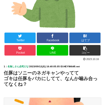
Twitter
Facebook
はてブ
Pocket
LINE
コピー
2023.10.16
1：
名無しさん必死だな
‘
2023/09/12(火) 16:40:05.05 ID:HEYW4itf0.net
任豚はソニーのネガキャンやってて
ゴキは任豚をバカにしてて、なんか噛み合っ
てなくね？