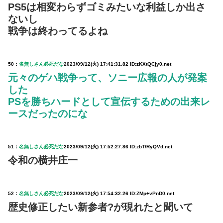
PS5は相変わらずゴミみたいな利益しか出さ
ないし
戦争は終わってるよね
50：
名無しさん必死だな
2023/09/12(火) 17:41:31.82 ID:zKXtQCjy0.net
元々のゲハ戦争って、ソニー広報の人が発案
した
PSを勝ちハードとして宣伝するための出来レ
ースだったのにな
51：
名無しさん必死だな
2023/09/12(火) 17:52:27.86 ID:zbT/RyQVd.net
令和の横井庄一
52：
名無しさん必死だな
2023/09/12(火) 17:54:32.26 ID:ZMp+vPnD0.net
歴史修正したい新参者?が現れたと聞いて