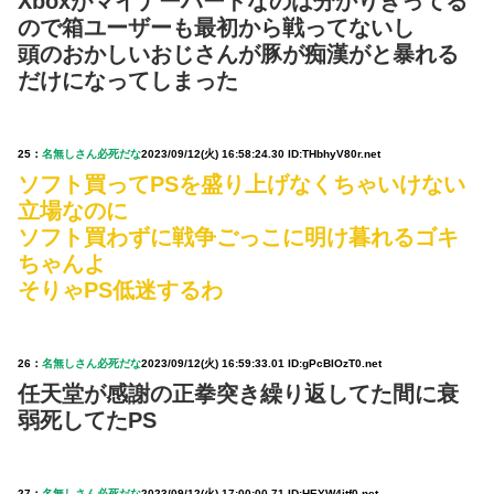
Xboxがマイナーハードなのは分かりきってる
ので箱ユーザーも最初から戦ってないし
頭のおかしいおじさんが豚が痴漢がと暴れる
だけになってしまった
25：
名無しさん必死だな
2023/09/12(火) 16:58:24.30 ID:THbhyV80r.net
ソフト買ってPSを盛り上げなくちゃいけない
立場なのに
ソフト買わずに戦争ごっこに明け暮れるゴキ
ちゃんよ
そりゃPS低迷するわ
26：
名無しさん必死だな
2023/09/12(火) 16:59:33.01 ID:gPcBIOzT0.net
任天堂が感謝の正拳突き繰り返してた間に衰
弱死してたPS
27：
名無しさん必死だな
2023/09/12(火) 17:00:00.71 ID:HEYW4itf0.net