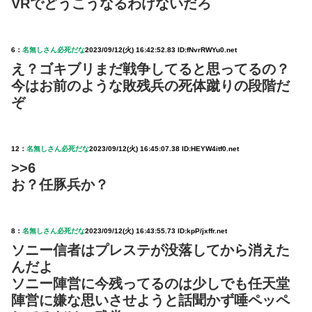
VRでどうこうなるわけないだろ
6：
名無しさん必死だな
2023/09/12(火) 16:42:52.83 ID:fNvrRWYu0.net
え？ゴキブリまだ戦争してると思ってるの？
今はお前のような敗残兵の死体蹴りの段階だ
ぞ
12：
名無しさん必死だな
2023/09/12(火) 16:45:07.38 ID:HEYW4itf0.net
>>6
お？任豚兵か？
8：
名無しさん必死だな
2023/09/12(火) 16:43:55.73 ID:kpP/jxffr.net
ソニー信者はプレステが没落してから消えた
んだよ
ソニー陣営に今残ってるのは少しでも任天堂
陣営に嫌な思いさせようと話聞かず唾ペッペ