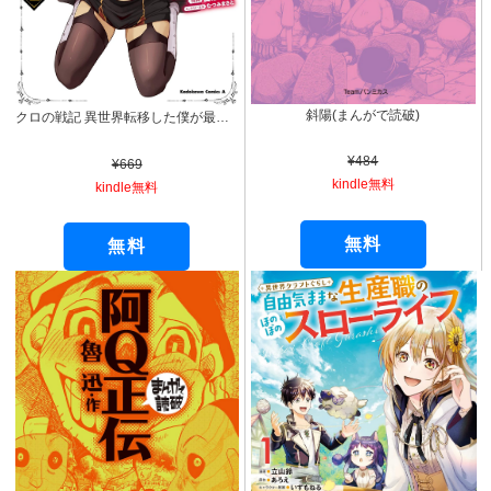
斜陽(まんがで読破)
クロの戦記 異世界転移した僕が最強なのはベッドの上だけのようです （１） (角川コミックス・エース)
¥484
¥669
kindle無料
kindle無料
無料
無料