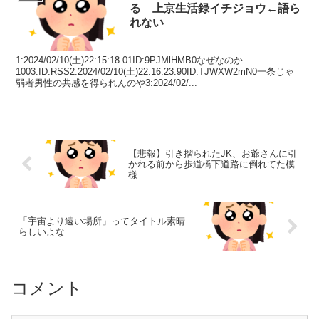
る 上京生活録イチジョウ←語ら
れない
1:2024/02/10(土)22:15:18.01ID:9PJMlHMB0なぜなのか
1003:ID:RSS2:2024/02/10(土)22:16:23.90ID:TJWXW2mN0一条じゃ
弱者男性の共感を得られんのや3:2024/02/...
【悲報】引き摺られたJK、お爺さんに引
かれる前から歩道橋下道路に倒れてた模
様
「宇宙より遠い場所」ってタイトル素晴
らしいよな
コメント