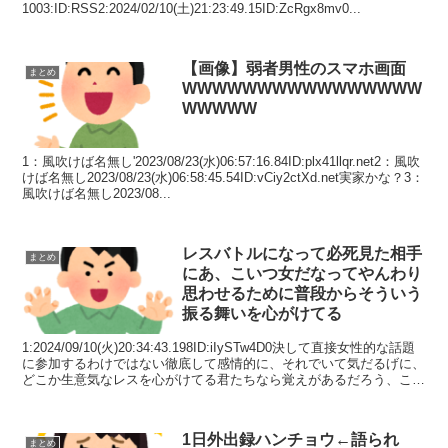
1003:ID:RSS2:2024/02/10(土)21:23:49.15ID:ZcRgx8mv0...
【画像】弱者男性のスマホ画面
まとめ
WWWWWWWWWWWWWWWW
WWWWW
1：風吹けば名無し'2023/08/23(水)06:57:16.84ID:plx41llqr.net2：風吹
けば名無し2023/08/23(水)06:58:45.54ID:vCiy2ctXd.net実家かな？3：
風吹けば名無し2023/08...
レスバトルになって必死見た相手
まとめ
にあ、こいつ女だなってやんわり
思わせるために普段からそういう
振る舞いを心がけてる
1:2024/09/10(火)20:34:43.198ID:iIySTw4D0決して直接女性的な話題
に参加するわけではない徹底して感情的に、それでいて気だるげに、
どこか生意気なレスを心がけてる君たちなら覚えがあるだろう、こち
らのことを毛ほど...
1日外出録ハンチョウ←語られ
まとめ