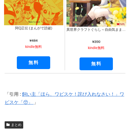
阿Q正伝 (まんがで読破)
異世界クラフトぐらし～自由気ままな生産職のほのぼのスローライフ～（コミック） ： 1 (モンスターコミックス)
¥484
¥390
kindle無料
kindle無料
無料
無料
引用 :
飼い主「ほら、ワビスケ！詫び入れなさい！」ワ
ビスケ「🥺」
まとめ