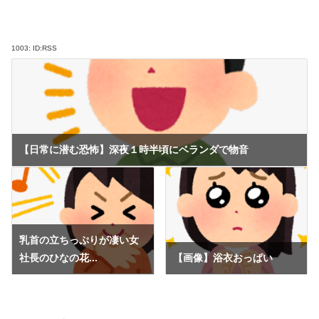
1003:
ID:RSS
【日常に潜む恐怖】深夜１時半頃にベランダで物音
乳首の立ちっぷりが凄い女
社長のひなの花...
【画像】浴衣おっぱい