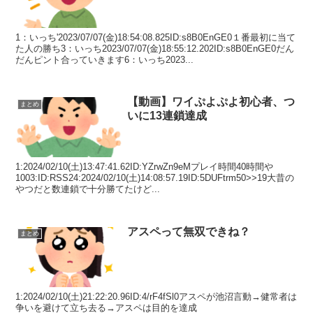
1：いっち'2023/07/07(金)18:54:08.825ID:s8B0EnGE0１番最初に当て
た人の勝ち3：いっち2023/07/07(金)18:55:12.202ID:s8B0EnGE0だん
だんピント合っていきます6：いっち2023...
【動画】ワイぷよぷよ初心者、つ
まとめ
いに13連鎖達成
1:2024/02/10(土)13:47:41.62ID:YZrwZn9eMプレイ時間40時間や
1003:ID:RSS24:2024/02/10(土)14:08:57.19ID:5DUFtrm50>>19大昔の
やつだと数連鎖で十分勝てたけど...
アスペって無双できね？
まとめ
1:2024/02/10(土)21:22:20.96ID:4/rF4fSl0アスペが池沼言動→健常者は
争いを避けて立ち去る→アスペは目的を達成