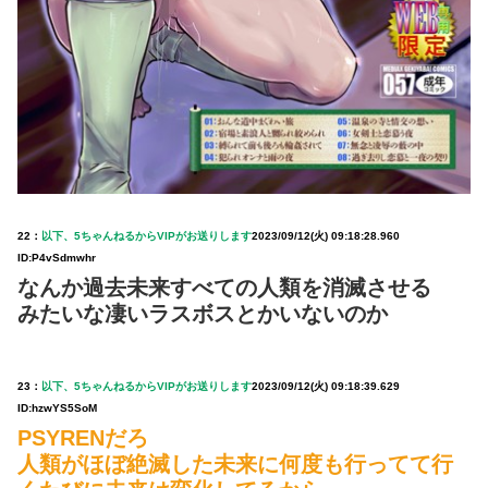
22：
以下、5ちゃんねるからVIPがお送りします
2023/09/12(火) 09:18:28.960
ID:P4vSdmwhr
なんか過去未来すべての人類を消滅させる
みたいな凄いラスボスとかいないのか
23：
以下、5ちゃんねるからVIPがお送りします
2023/09/12(火) 09:18:39.629
ID:hzwYS5SoM
PSYRENだろ
人類がほぼ絶滅した未来に何度も行ってて行