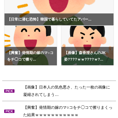
【日常に潜む恐怖】韓国で暮らしていてたアパー...
【興奮】発情期の嫁のマ○コ
【画像】森香澄さんのJK
をチ◯コで擦り...
姿????ｗｗ????ｗ?...
【画像】日本人の気色悪さ、たった一枚の画像に
PICK
凝縮されてしまう…
【興奮】発情期の嫁のマ○コをチ◯コで擦りまくっ
PICK
た結果ｗｗｗｗｗｗｗｗｗｗｗ