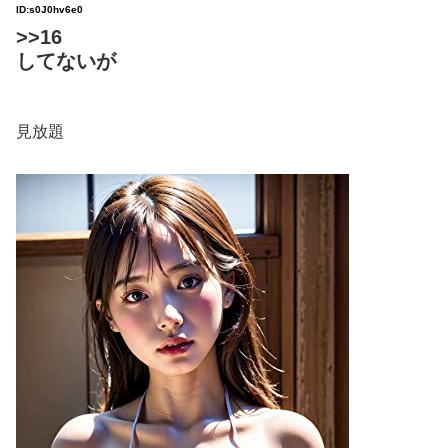
ID:s0J0hv6e0
>>16
してないが
見放題