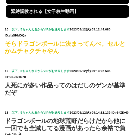
緊縛調教される【女子校生動画】
10：
以下、5ちゃんねるからVIPがお送りします
2023/09/12(火) 09:12:44.680
ID:sIzSHMOQa
そらドラゴンボールに決まってんべ。セルと
かムチャクチャやん
12：
以下、5ちゃんねるからVIPがお送りします
2023/09/12(火) 09:13:22.535
ID:hCuqNTR70
人死にが多い作品ってのはだしのゲンが基準
だぞ
13：
以下、5ちゃんねるからVIPがお送りします
2023/09/12(火) 09:14:32.135 ID:r6ftZDvi0
ドラゴンボールの地球荒野だらけだから他に
一回でも全滅してる漫画があったら余裕で負