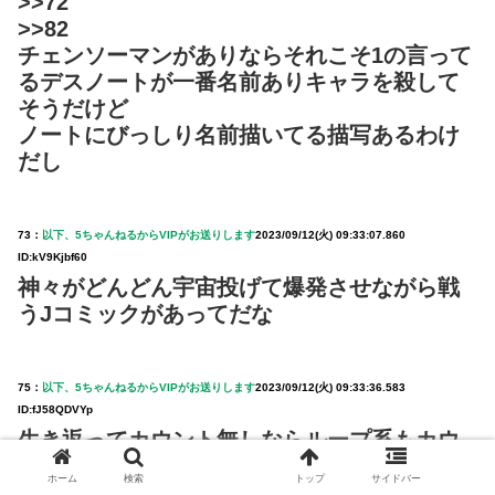
>>72
>>82
チェンソーマンがありならそれこそ1の言って
るデスノートが一番名前ありキャラを殺して
そうだけど
ノートにびっしり名前描いてる描写あるわけ
だし
73：
以下、5ちゃんねるからVIPがお送りします
2023/09/12(火) 09:33:07.860
ID:kV9Kjbf60
神々がどんどん宇宙投げて爆発させながら戦
うJコミックがあってだな
75：
以下、5ちゃんねるからVIPがお送りします
2023/09/12(火) 09:33:36.583
ID:fJ58QDVYp
生き返ってカウント無しならループ系もカウ
ント無しになりそうだな
ホーム
検索
トップ
サイドバー