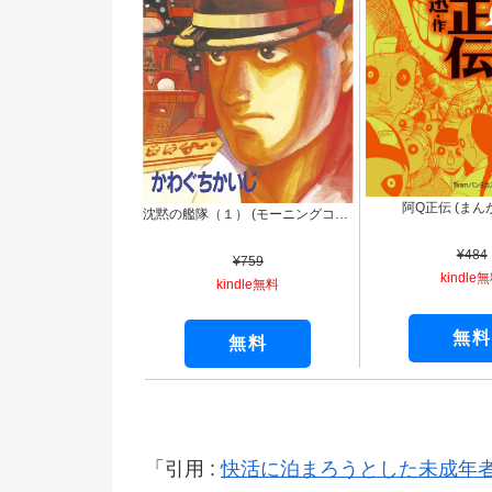
阿Q正伝 (まん
沈黙の艦隊（１） (モーニングコミックス)
¥484
¥759
kindle
kindle無料
無料
無料
引用 :
快活に泊まろうとした未成年