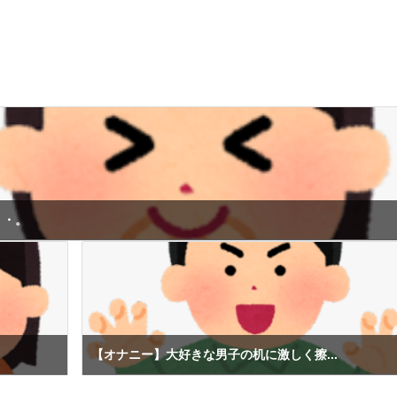
・・。
【オナニー】大好きな男子の机に激しく擦...