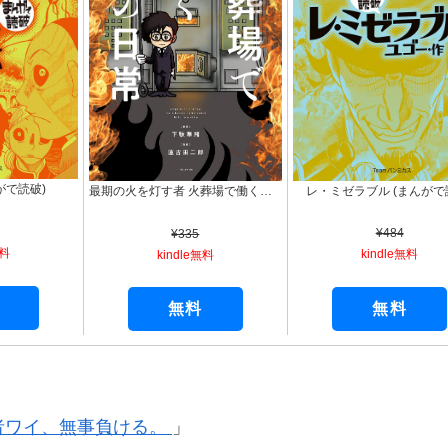
がで読破)
レ・ミゼラブル (まんがで
最期の火を灯す者 火葬場で働く僕の日常 (バンブーコミックス エッセイセレクション)
¥484
¥335
無料
kindle無料
kindle無料
無料
無料
者ワイ、無事負ける。