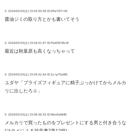
2:
2024/02/10(土) 15:03:50.56 ID:D5eYD7+30
醤油ジミの取り方とかも書いてそう
3:
2024/02/10(土) 15:04:01.97 ID:PwG5PJ6LM
最近は秋葉原も高くなっちゃって
4:
2024/02/10(土) 15:05:42.64 ID:1L+pT0aW0
ユダヤ「プライズフィギュアに精子ぶっかけてからメルカ
リに出したろ☺」
5:
2024/02/10(土) 15:06:36.33 ID:WxU0yNHl0
メルカリで買ったものをプレゼントにする男と付き合うな
(マタイによる福音書7章12節)