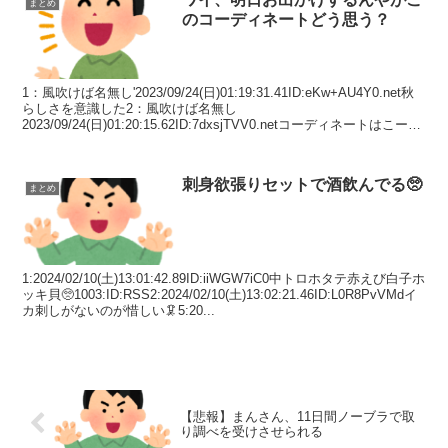
まとめ
のコーディネートどう思う？
1：風吹けば名無し'2023/09/24(日)01:19:31.41ID:eKw+AU4Y0.net秋
らしさを意識した2：風吹けば名無し
2023/09/24(日)01:20:15.62ID:7dxsjTVV0.netコーディネートはこーで
ね...
刺身欲張りセットで酒飲んでる🥺
まとめ
1:2024/02/10(土)13:01:42.89ID:iiWGW7iC0中トロホタテ赤えび白子ホ
ッキ貝🥺1003:ID:RSS2:2024/02/10(土)13:02:21.46ID:L0R8PvVMdイ
カ刺しがないのが惜しい🦑5:20...
【悲報】まんさん、11日間ノーブラで取
り調べを受けさせられる