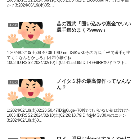
1003:ID:RSS2:2024/06/19(水)05:25:54.82ID:LIUwoo9/rお、誹謗中傷
か？3:2024/06/19(水)05:...
昔の西武「囲い込みや裏金でいい
まとめ
選手集めまくろwww」
1:2024/02/10(土)08:40:08.19ID:nmdGlKwK0今の西武「FAで選手が出
てく！なんとかしろ」因果応報やね
1003:ID:RSS2:2024/02/10(土)08:41:58.85ID:T47+8RRX0ドラフト
外...
ノイタミ枠の最高傑作ってなんな
まとめ
ん？
1:2024/02/10(土)02:23:50.47ID:jg6uge+70僕だけがいない街は泣けた
1003:ID:RSS2:2024/02/10(土)02:26:18.79ID:fxjyMGv30東のエデン
3:2024/02/10(土)0...
ワイ、明日お出かけするんやがこ