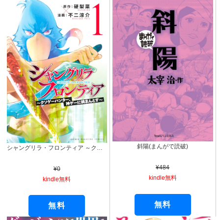
斜陽(まんがで読破)
シャングリラ・フロンティア ～クソゲーハンター、神ゲーに挑まんとす～（１） (週刊少年マガジンコミックス)
¥484
¥0
kindle無料
kindle無料
無料
無料