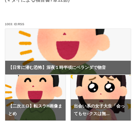
1003:
ID:RSS
【日常に潜む恐怖】深夜１時半頃にベランダで物音
【二次エロ】転スラH画像ま
出会い系の女子大生「会っ
とめ
てもセ○クスは無...