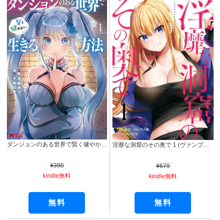
ダンジョンのある世界で賢く健やかに生きる方法（コミック） ： 1 (モンスターコミックス)
淫靡な洞窟のその奥で 1 (ヴァンプコミックス)
¥390
¥679
kindle無料
kindle無料
無料
無料