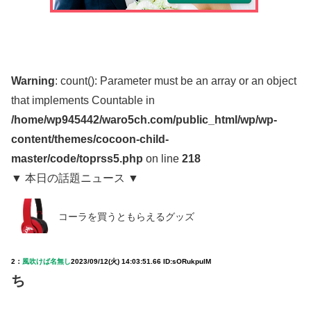
Warning
: count(): Parameter must be an array or an object
that implements Countable in
/home/wp945442/waro5ch.com/public_html/wp/wp-
content/themes/cocoon-child-
master/code/toprss5.php
on line
218
▼ 本日の話題ニュース ▼
コーラを買うともらえるグッズ
2：
風吹けば名無し
2023/09/12(火) 14:03:51.66 ID:sORukpulM
ち