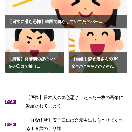
【日常に潜む恐怖】韓国で暮らしていてたアパー...
【興奮】発情期の嫁のマ○コ
【画像】森香澄さんのJK
をチ◯コで擦り...
姿????ｗｗ????ｗ?...
【画像】日本人の気色悪さ、たった一枚の画像に
PICK
凝縮されてしまう…
【Ｈな体験】安全日には合意中出しをさせてくれ
PICK
る１８歳のデリ嬢