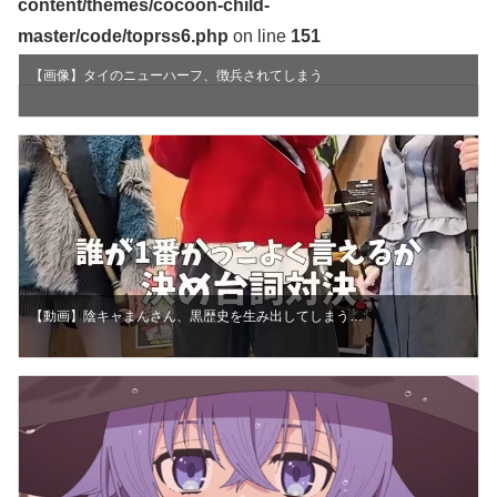
content/themes/cocoon-child-
master/code/toprss6.php
on line
151
【画像】タイのニューハーフ、徴兵されてしまう
【動画】陰キャまんさん、黒歴史を生み出してしまう…