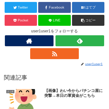
Twitter
Facebook
はてブ
Pocket
LINE
コピー
user1user1をフォローする
user1user1
関連記事
【画像】わい今からパチンコ屋に
まとめ
突撃→本日の軍資金がこちら