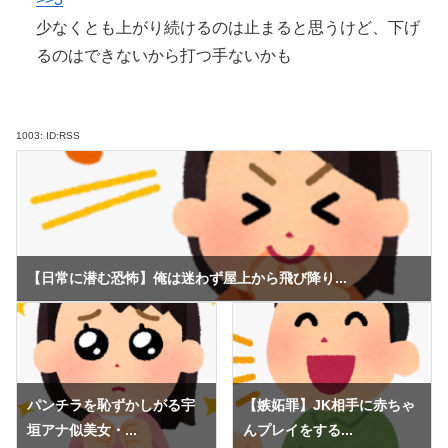
少なくとも上がり続けるのは止まると思うけど、下げ
るのはできないから打つ手ないかも
1003:
ID:RSS
【日常に潜む恐怖】俺は迷わず屋上から飛び降り...
パンチラを恥ずかしがる宇
【嫉妬罪】JK相手に赤ちゃ
垣アナ似美女・...
んプレイをする...