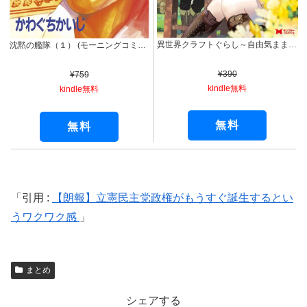
異世界クラフトぐらし～自由気ままな生産職のほのぼのスローライフ～（コミック） ： 1 (モンスターコミックス)
沈黙の艦隊（１） (モーニングコミックス)
¥390
¥759
kindle無料
kindle無料
無料
無料
引用 :
【朗報】立憲民主党政権がもうすぐ誕生するとい
うワクワク感
まとめ
シェアする