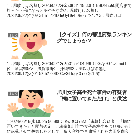
1：風吹けば名無し'2023/09/22(金)09:34:15.30ID:1r9DNuo60閉店まで
打ったら倍になっとるやろな🥺2：風吹けば名無し
2023/09/22(金)09:34:51.42ID:lnUyB64I0何うつん？3：風吹けば...
【クイズ】何の都道府県ランキン
まとめ
グでしょうか？
1：風吹けば名無し'2023/09/12(火)01:52:04.99ID:9G7y7G4U0.net1
位 新潟県5位 滋賀県9位 沖縄県2：風吹けば名無し
2023/09/12(火)01:52:52.60ID:CwGLIcgz0.net米出荷...
旭川女子高生死亡事件の容疑者
まとめ
「橋に置いてきただけ」と供述
1:2024/06/19(水)00:25:50.90ID:IKwDOJ7hM【速報】容疑者、「橋に
置いてきた」と関与否定 北海道旭川市で女子高校生をつり橋から川
に転落させて殺害したとして、殺人容疑で再逮捕された内田梨瑚容疑
者が高校生を「橋に...