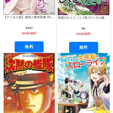
【デジタル版】漫画人妻快楽庵 Vol.56
薬屋のひとりごと 1巻 (デジタル版ビッグガンガンコミックス)
¥327
¥0
kindle無料
kindle無料
無料
無料