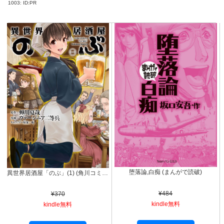
1003:
ID:PR
堕落論,白痴 (まんがで読破)
異世界居酒屋「のぶ」(1) (角川コミックス・エース)
¥484
¥370
kindle無料
kindle無料