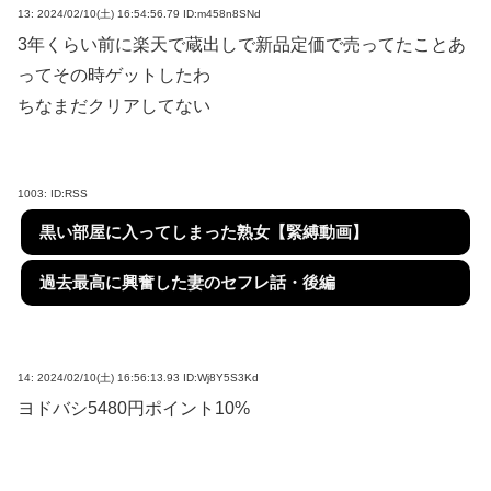
13:
2024/02/10(土) 16:54:56.79 ID:m458n8SNd
3年くらい前に楽天で蔵出しで新品定価で売ってたことあ
ってその時ゲットしたわ
ちなまだクリアしてない
1003:
ID:RSS
黒い部屋に入ってしまった熟女【緊縛動画】
過去最高に興奮した妻のセフレ話・後編
14:
2024/02/10(土) 16:56:13.93 ID:Wj8Y5S3Kd
ヨドバシ5480円ポイント10%