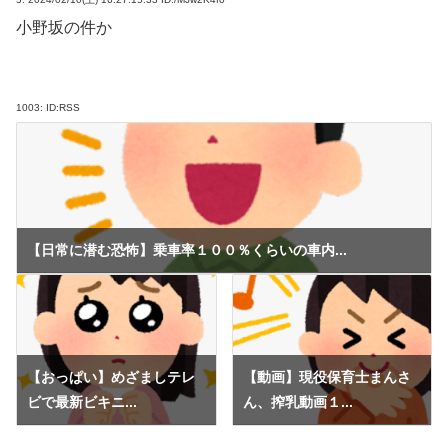
小野坂の件か
1003:
ID:RSS
【日常に潜む恐怖】乗車率１００％くらいの車内...
【おっぱい】めざましテレ
【動画】現役保育士まんさ
ビで最新ビキニ...
ん、搾乳動画１...