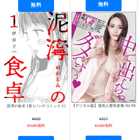
無料
無料
【デジタル版】漫画人妻快楽庵 Vol.56
泥濘の食卓 1巻 (バンチコミックス)
¥327
¥660
kindle無料
kindle無料