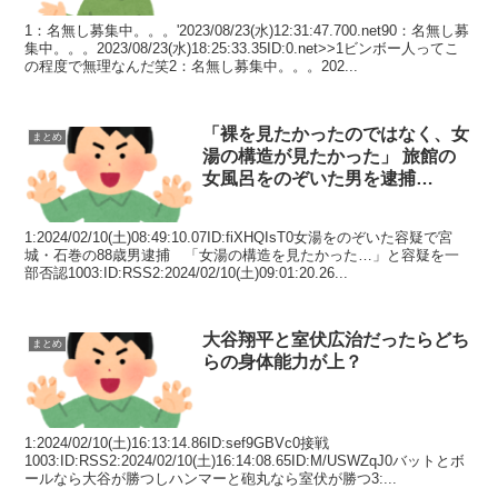
1：名無し募集中。。。'2023/08/23(水)12:31:47.700.net90：名無し募
集中。。。2023/08/23(水)18:25:33.35ID:0.net>>1ビンボー人ってこ
の程度で無理なんだ笑2：名無し募集中。。。202...
「裸を見たかったのではなく、女
まとめ
湯の構造が見たかった」 旅館の
女風呂をのぞいた男を逮捕…
1:2024/02/10(土)08:49:10.07ID:fiXHQIsT0女湯をのぞいた容疑で宮
城・石巻の88歳男逮捕 「女湯の構造を見たかった…」と容疑を一
部否認1003:ID:RSS2:2024/02/10(土)09:01:20.26...
大谷翔平と室伏広治だったらどち
まとめ
らの身体能力が上？
1:2024/02/10(土)16:13:14.86ID:sef9GBVc0接戦
1003:ID:RSS2:2024/02/10(土)16:14:08.65ID:M/USWZqJ0バットとボ
ールなら大谷が勝つしハンマーと砲丸なら室伏が勝つ3:...