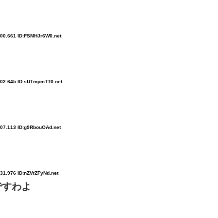
:00.661 ID:FSMHJr6W0.net
:02.645 ID:sUTmpmTT0.net
:07.113 ID:g9RbouOAd.net
:31.976 ID:nZVrZFyNd.net
ですわよ