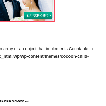
n array or an object that implements Countable in
_html/wp/wp-content/themes/cocoon-child-
:29.635 ID:D0Ch3C3/0.net