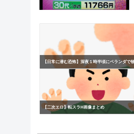
【日常に潜む恐怖】深夜１時半頃にベランダで
【二次エロ】転スラH画像まとめ