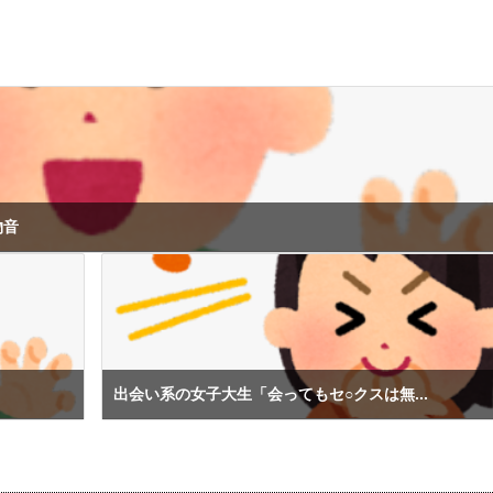
物音
出会い系の女子大生「会ってもセ○クスは無...