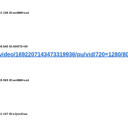
01.158 ID:wxMtM+ezd
08.840 ID:A0I0T2+00
video/1692207143473319936/pu/vid/720×1280/80
28.969 ID:wxMtM+ezd
51.107 ID:eJjnctCwa