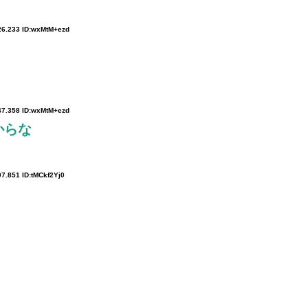
26.233 ID:wxMtM+ezd
47.358 ID:wxMtM+ezd
からな
07.851 ID:tMCkf2Yj0