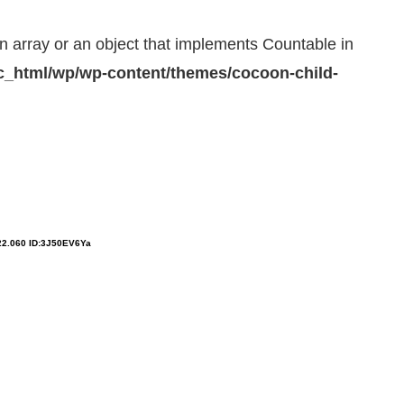
n array or an object that implements Countable in
_html/wp/wp-content/themes/cocoon-child-
22.060 ID:3J50EV6Ya