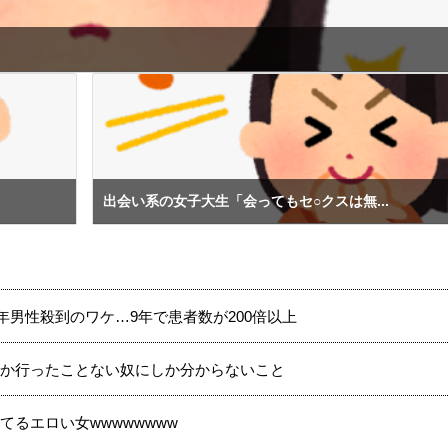
出会い系の女子大生「会ってもセ○クスは無...
年男性殺到のワケ…9年で患者数が200倍以上
か行ったことない奴にしか分からないこと
るエロい女wwwwwwww