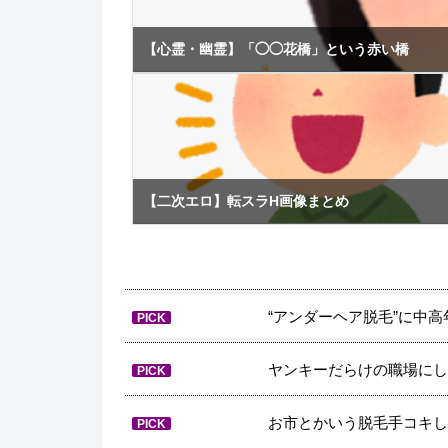
【心霊・幽霊】「◯◯花橋」という赤い橋
【二次エロ】転スラH画像まとめ
“アンダーヘア脱毛”に中高
PICK
ヤンキーだらけの職場にし
PICK
お市とかいう脱毛手コキして
PICK