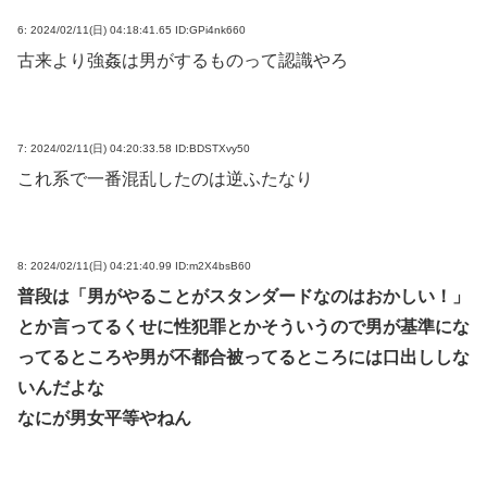
6:
2024/02/11(日) 04:18:41.65 ID:GPi4nk660
古来より強姦は男がするものって認識やろ
7:
2024/02/11(日) 04:20:33.58 ID:BDSTXvy50
これ系で一番混乱したのは逆ふたなり
8:
2024/02/11(日) 04:21:40.99 ID:m2X4bsB60
普段は「男がやることがスタンダードなのはおかしい！」
とか言ってるくせに性犯罪とかそういうので男が基準にな
ってるところや男が不都合被ってるところには口出ししな
いんだよな
なにが男女平等やねん