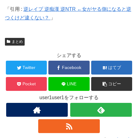
引用 :
逆レイプ 逆痴漢 逆NTR ←女がヤる側になると逆
つくけど違くない？
まとめ
シェアする
Twitter
Facebook
はてブ
Pocket
LINE
コピー
user1user1をフォローする