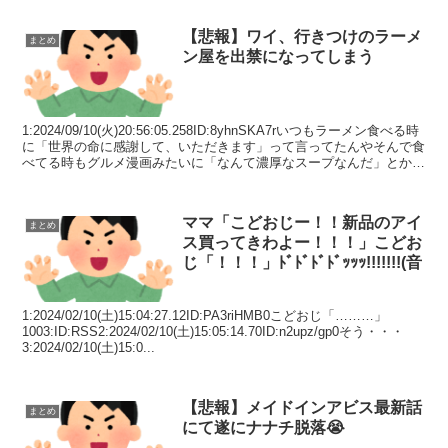
【悲報】ワイ、行きつけのラーメ
まとめ
ン屋を出禁になってしまう
1:2024/09/10(火)20:56:05.258ID:8yhnSKA7rいつもラーメン食べる時
に「世界の命に感謝して、いただきます」って言ってたんやそんで食
べてる時もグルメ漫画みたいに「なんて濃厚なスープなんだ」とか
「素晴らしい茹で加...
ママ「こどおじー！！新品のアイ
まとめ
ス買ってきわよー！！！」こどお
じ「！！！」ﾄﾞﾄﾞﾄﾞﾄﾞｯｯｯ!!!!!!!(音
1:2024/02/10(土)15:04:27.12ID:PA3riHMB0こどおじ「………」
1003:ID:RSS2:2024/02/10(土)15:05:14.70ID:n2upz/gp0そう・・・
3:2024/02/10(土)15:0...
【悲報】メイドインアビス最新話
まとめ
にて遂にナナチ脱落😭