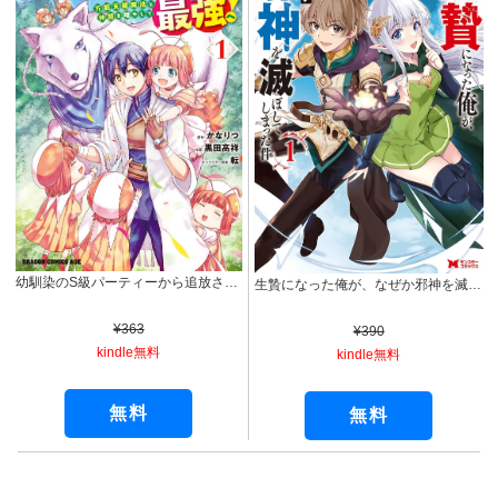
幼馴染のS級パーティーから追放された聖獣使い。万能支援魔法と仲間を増やして最強へ！ 1 (ドラゴンコミックスエイジ)
生贄になった俺が、なぜか邪神を滅ぼしてしまった件（コミック） ： 1 (モンスターコミックス)
¥363
¥390
kindle無料
kindle無料
無料
無料