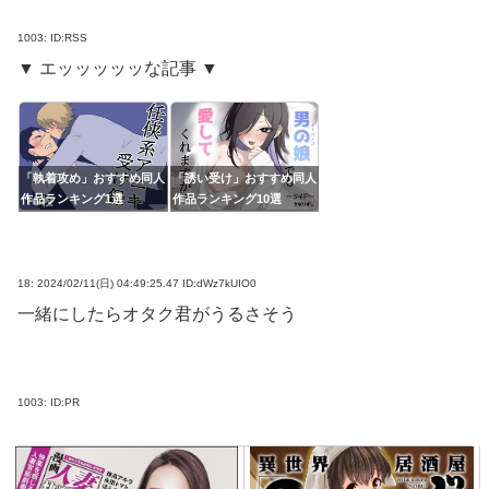
1003:
ID:RSS
▼ エッッッッッな記事 ▼
「執着攻め」おすすめ同人
「誘い受け」おすすめ同人
作品ランキング1選
作品ランキング10選
18:
2024/02/11(日) 04:49:25.47 ID:dWz7kUIO0
一緒にしたらオタク君がうるさそう
1003:
ID:PR