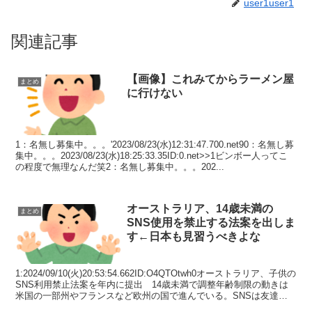
user1user1
関連記事
【画像】これみてからラーメン屋
まとめ
に行けない
1：名無し募集中。。。'2023/08/23(水)12:31:47.700.net90：名無し募
集中。。。2023/08/23(水)18:25:33.35ID:0.net>>1ビンボー人ってこ
の程度で無理なんだ笑2：名無し募集中。。。202...
オーストラリア、14歳未満の
まとめ
SNS使用を禁止する法案を出しま
す←日本も見習うべきよな
1:2024/09/10(火)20:53:54.662ID:O4QTOtwh0オーストラリア、子供の
SNS利用禁止法案を年内に提出 14歳未満で調整年齢制限の動きは
米国の一部州やフランスなど欧州の国で進んでいる。SNSは友達や
同級生とのやり...