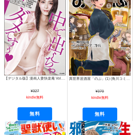
【デジタル版】漫画人妻快楽庵 Vol.56
異世界居酒屋「のぶ」(1) (角川コミックス・エース)
¥327
¥370
kindle無料
kindle無料
無料
無料