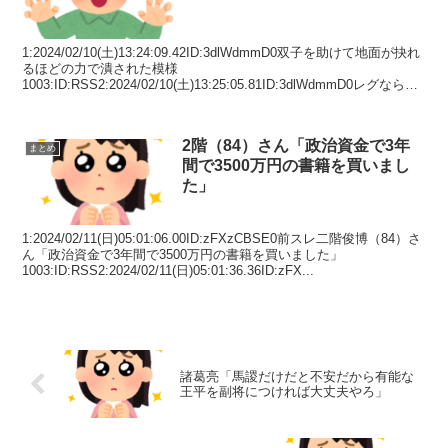
1:2024/02/10(土)13:24:09.42ID:3dlWdmmD0双子を助けて地面が抉れ
るほどの力で潰された模様
1003:ID:RSS2:2024/02/10(土)13:25:05.81ID:3dlWdmmD0レグならま
だしもナナ...
2階（84）さん「政治資金で3年
まとめ
間で3500万円の書籍を買いまし
た」
1:2024/02/11(日)05:01:06.00ID:zFXzCBSE0前スレ二階俊博（84）さ
ん「政治資金で3年間で3500万円の書籍を買いました」
1003:ID:RSS2:2024/02/11(日)05:01:36.36ID:zFX...
諸葛亮「馬謖だけだと不安だから有能な
王平を副将につければ大丈夫やろ」