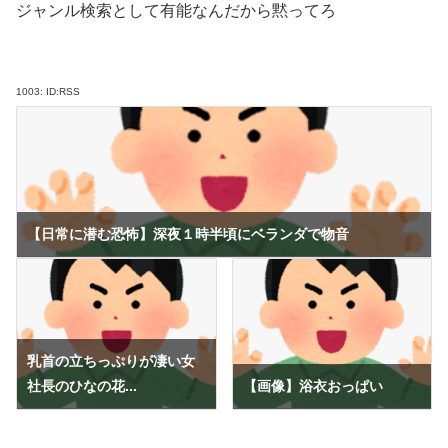
ジャンル検索として有能なんだから黙ってろ
1003:
ID:RSS
【日常に潜む恐怖】深夜１時半頃にベランダで物音
乳首の立ちっぷりが凄い女
社長のひなの花...
【画像】浴衣おっぱい