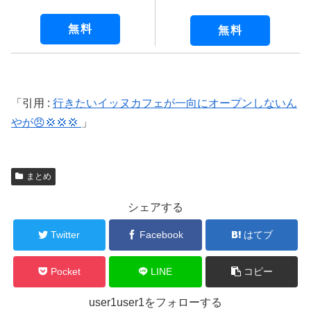
無料
無料
引用 :
行きたいイッヌカフェが一向にオープンしないん
やが😠💢💢💢
まとめ
シェアする
Twitter
Facebook
はてブ
Pocket
LINE
コピー
user1user1をフォローする