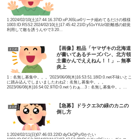
1:2024/02/10(土)17:44:16.37ID:oPJ65Lur0リーチ縮めてるだけの模様
1003:ID:RSS2:2024/02/10(土)17:45:42.21ID:y51vYtUz0距離感の錯覚
利用して敵を誘うんやで3:20...
【画像】粗品「ヤマザキの北海道
まとめ
が書いてあるチーズパン、北方領
土書かんでええねん！！」←無事
炎上
1：名無し募集中。。。'2023/06/08(木)16:53:51.18ID:0.net不味いとこ
に踏み込んでしまいましたわね2：名無し募集中。。。
2023/06/08(木)16:54:02.97ID:0.netうわぁ…3：名無し募集中。。...
【急募】ドラクエ3の緑のカニの
まとめ
倒し方
1:2024/02/11(日)07:46:03.22ID:dyCkQPy/0かたい