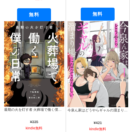
無料
無料
最期の火を灯す者 火葬場で働く僕の日常 (バンブーコミックス エッセイセレクション)
今泉ん家はどうやらギャルの溜まり場になってるらしい～DEEP～ (1) (バンブーコミックス)
¥335
¥421
kindle無料
kindle無料