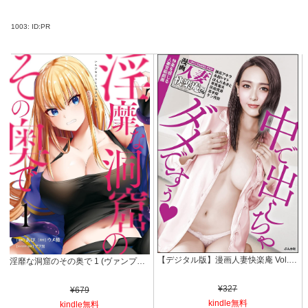
1003:
ID:PR
【デジタル版】漫画人妻快楽庵 Vol.56
淫靡な洞窟のその奥で 1 (ヴァンプコミックス)
¥327
¥679
kindle無料
kindle無料