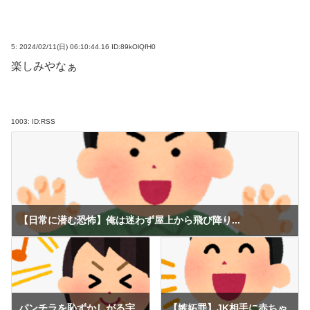
5:
2024/02/11(日) 06:10:44.16 ID:89kOlQfH0
楽しみやなぁ
1003:
ID:RSS
【日常に潜む恐怖】俺は迷わず屋上から飛び降り...
パンチラを恥ずかしがる宇
【嫉妬罪】JK相手に赤ちゃ