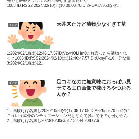
先でも医療トラブル透析治療せず患者死亡か
1003:ID:RSS2:2024/02/10(土)10:00:00.70ID:2POAaN9b0なぜ...
天丼来たけど漬物少なすぎて草
まとめ
1:2024/02/10(土)12:46:17.57ID:Vzw4OLHm0これ言ったら漬物くれ
る？1003:ID:RSS2:2024/02/10(土)12:46:47.57ID:tUknyFk10十分な量
3:2024/02/10(土)12...
足コキなのに無意味におっぱい見
まとめ
せてるエロ画像で抜けるやつおる
んか？
1：風吹けば名無し'2020/10/30(金)17:38:17.05ID:A6Z9dnk70.net特に
こういう屋外のシチュエーションだとなんで脱いでるのか分からん
2：風吹けば名無し2020/10/30(金)17:38:44.20ID:A6...