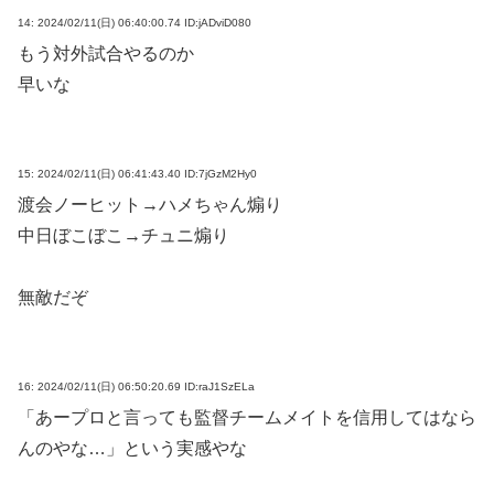
14:
2024/02/11(日) 06:40:00.74 ID:jADviD080
もう対外試合やるのか
早いな
15:
2024/02/11(日) 06:41:43.40 ID:7jGzM2Hy0
渡会ノーヒット→ハメちゃん煽り
中日ぼこぼこ→チュニ煽り
無敵だぞ
16:
2024/02/11(日) 06:50:20.69 ID:raJ1SzELa
「あープロと言っても監督チームメイトを信用してはなら
んのやな…」という実感やな