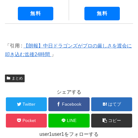
無料
無料
引用 :
【朗報】中日ドラゴンズがプロの厳しさを渡会に
叩き込む迄後24時間
まとめ
シェアする
Twitter
Facebook
はてブ
Pocket
LINE
コピー
user1user1をフォローする