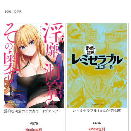
1003:
ID:PR
レ・ミゼラブル (まんがで読破)
淫靡な洞窟のその奥で 1 (ヴァンプコミックス)
¥484
¥679
kindle無料
kindle無料