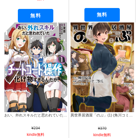
無料
無料
おい、外れスキルだと思われていた《チートコード操作》が化け物すぎるんだが。（コミック） ： 1 (モンスターコミックス)
異世界居酒屋「のぶ」(1) (角川コミックス・エース)
¥234
¥370
kindle無料
kindle無料