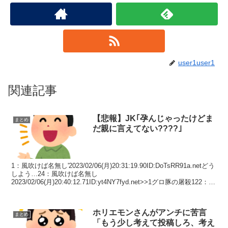
user1user1
関連記事
【悲報】JK｢孕んじゃったけどま
まとめ
だ親に言えてない????｣
1：風吹けば名無し'2023/02/06(月)20:31:19.90ID:DoTsRR91a.netどう
しよう…24：風吹けば名無し
2023/02/06(月)20:40:12.71ID:yt4NY7fyd.net>>1グロ豚の屠殺122：
風...
ホリエモンさんがアンチに苦言
まとめ
「もう少し考えて投稿しろ、考え