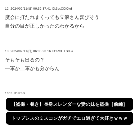
12:
2024/02/11(日) 06:35:37.41 ID:3scCOjOkd
度会に打たれまくっても立浪さん喜びそう
自分の目が正しかったのわかるから
13:
2024/02/11(日) 06:38:23.16 ID:bM3TFS3Ja
そもそも出るの？
一軍か二軍かも分からん
1003:
ID:RSS
【盗撮・覗き】長身スレンダーな妻の妹を盗撮［前編］
トップレスのミスコンがガチでエロ過ぎて大好きｗｗｗ