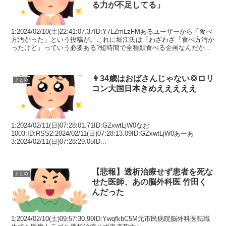
る力が不足してる」
1:2024/02/10(土)22:41:07.37ID:Y7LZmLzFMあるユーザーから「食べ
方汚かった」という投稿が。これに堀江氏は「わざわざ『食べ方汚か
ったけど』っていう必要ある?短時間で全種類食べる企画なんだから
仕方ねーだろよ。ム...
👩34歳はおばさんじゃない💢ロリ
まとめ
コン大国日本きめえええええ
1:2024/02/11(日)07:28:01.71ID:GZxwtLjW0なお
1003:ID:RSS2:2024/02/11(日)07:28:13.09ID:GZxwtLjW0あーあ
3:2024/02/11(日)07:28:29.05ID...
【悲報】透析治療せず患者を死な
まとめ
せた医師、あの脳外科医 竹田く
んだった
1:2024/02/10(土)09:57:30.99ID:YwqfkbC5M元市民病院脳外科医転職