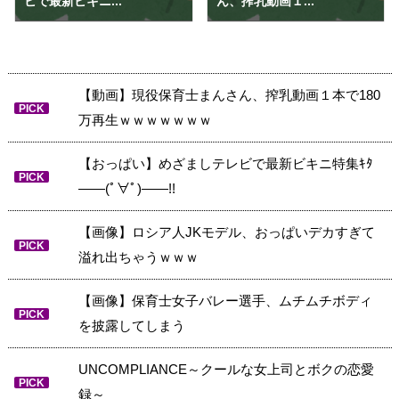
ビで最新ビキニ...
ん、搾乳動画１...
【動画】現役保育士まんさん、搾乳動画１本で180
PICK
万再生ｗｗｗｗｗｗｗ
【おっぱい】めざましテレビで最新ビキニ特集ｷﾀ
PICK
――(ﾟ∀ﾟ)――!!
【画像】ロシア人JKモデル、おっぱいデカすぎて
PICK
溢れ出ちゃうｗｗｗ
【画像】保育士女子バレー選手、ムチムチボディ
PICK
を披露してしまう
UNCOMPLIANCE～クールな女上司とボクの恋愛
PICK
録～