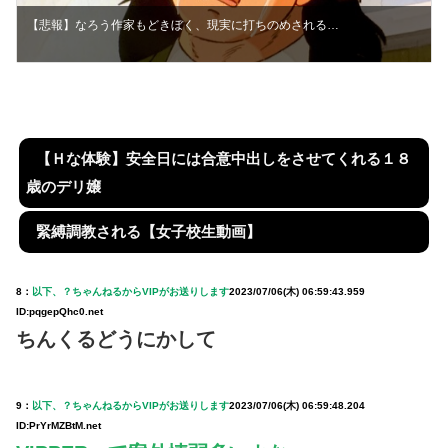
【悲報】なろう作家もどきぼく、現実に打ちのめされる…
【Ｈな体験】安全日には合意中出しをさせてくれる１８
歳のデリ嬢
緊縛調教される【女子校生動画】
8：
以下、？ちゃんねるからVIPがお送りします
2023/07/06(木) 06:59:43.959
ID:pqgepQhc0.net
ちんくるどうにかして
9：
以下、？ちゃんねるからVIPがお送りします
2023/07/06(木) 06:59:48.204
ID:PrYrMZBtM.net