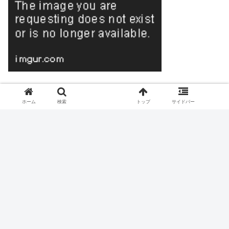
ホーム
検索
トップ
サイドバー
最新の篠崎愛がめちゃくちゃ抜けるｗｗ
NEW
七ツ森りり ご令嬢と召使いの禁断の恋…1日だけ
許された夫婦としての時間をひたすら愛し合う。
街中でコスプレをしてフェラ中のカップルがド変
態すぎて周りが引いているｗｗｗ