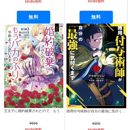
kindle無料
kindle無料
無料
無料
王太子に婚約破棄されたので、もうバカのふりはやめようと思います 1巻 (マッグガーデンコミックスavarusシリーズ)
雑用付与術師が自分の最強に気付くまで（コミック） ： 1 (モンスターコミックス)
¥658
¥390
kindle無料
kindle無料