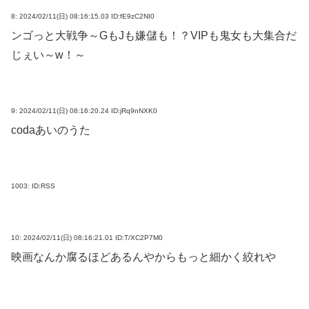
8:
2024/02/11(日) 08:16:15.03 ID:fE9zC2NI0
ンゴっと大戦争～GもJも嫌儲も！？VIPも鬼女も大集合だ
じぇい～w！～
9:
2024/02/11(日) 08:16:20.24 ID:jRq9nNXK0
codaあいのうた
1003:
ID:RSS
10:
2024/02/11(日) 08:16:21.01 ID:T/XC2P7M0
映画なんか腐るほどあるんやからもっと細かく絞れや