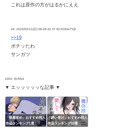
これは原作の方がはるかにええ
24:
2024/02/11(日) 08:28:42.37 ID:XOXIeTYj0
>>19
ポチッたわ
サンガツ
1003:
ID:RSS
▼ エッッッッッな記事 ▼
「執着攻め」おすすめ同人
「誘い受け」おすすめ同人
作品ランキング1選
作品ランキング10選