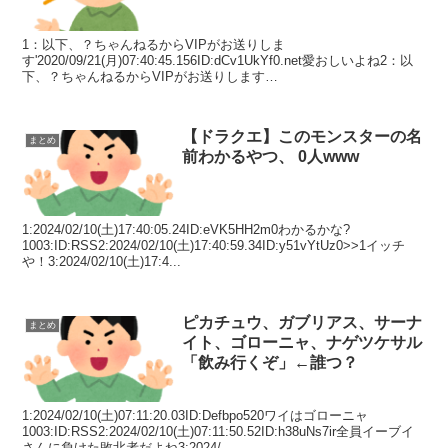
1：以下、？ちゃんねるからVIPがお送りしま
す'2020/09/21(月)07:40:45.156ID:dCv1UkYf0.net愛おしいよね2：以
下、？ちゃんねるからVIPがお送りします
2020/09/21(月)07:41:02.680I...
【ドラクエ】このモンスターの名
まとめ
前わかるやつ、 0人www
1:2024/02/10(土)17:40:05.24ID:eVK5HH2m0わかるかな?
1003:ID:RSS2:2024/02/10(土)17:40:59.34ID:y51vYtUz0>>1イッチ
や！3:2024/02/10(土)17:4...
ピカチュウ、ガブリアス、サーナ
まとめ
イト、ゴローニャ、ナゲツケサル
「飲み行くぞ」←誰つ？
1:2024/02/10(土)07:11:20.03ID:Defbpo520ワイはゴローニャ
1003:ID:RSS2:2024/02/10(土)07:11:50.52ID:h38uNs7ir全員イーブイ
さんに負けた敗北者だよね3:2024/...