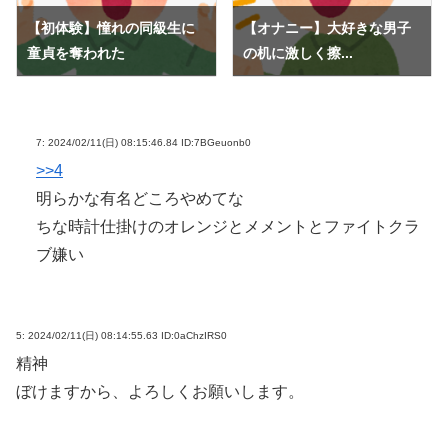
【初体験】憧れの同級生に
【オナニー】大好きな男子
童貞を奪われた
の机に激しく擦...
7:
2024/02/11(日) 08:15:46.84 ID:7BGeuonb0
>>4
明らかな有名どころやめてな
ちな時計仕掛けのオレンジとメメントとファイトクラ
ブ嫌い
5:
2024/02/11(日) 08:14:55.63 ID:0aChzIRS0
精神
ぼけますから、よろしくお願いします。