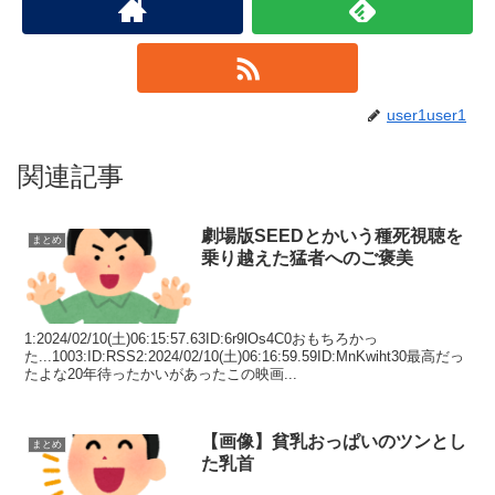
user1user1
関連記事
劇場版SEEDとかいう種死視聴を
まとめ
乗り越えた猛者へのご褒美
1:2024/02/10(土)06:15:57.63ID:6r9lOs4C0おもちろかっ
た...1003:ID:RSS2:2024/02/10(土)06:16:59.59ID:MnKwiht30最高だっ
たよな20年待ったかいがあったこの映画...
【画像】貧乳おっぱいのツンとし
まとめ
た乳首