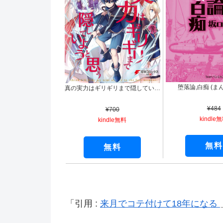
堕落論,白痴 (ま
真の実力はギリギリまで隠していようと思う １ (電撃コミックスNEXT)
¥484
¥700
kindle
kindle無料
無料
無料
引用 :
来月でコテ付けて18年になる