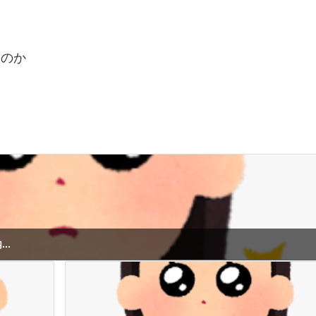
んのか
..