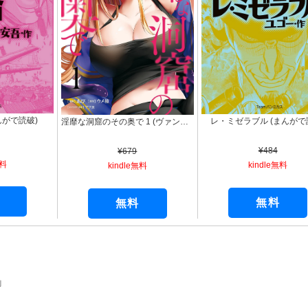
んがで読破)
レ・ミゼラブル (まんがで
淫靡な洞窟のその奥で 1 (ヴァンプコミックス)
¥484
¥679
無料
kindle無料
kindle無料
無料
無料