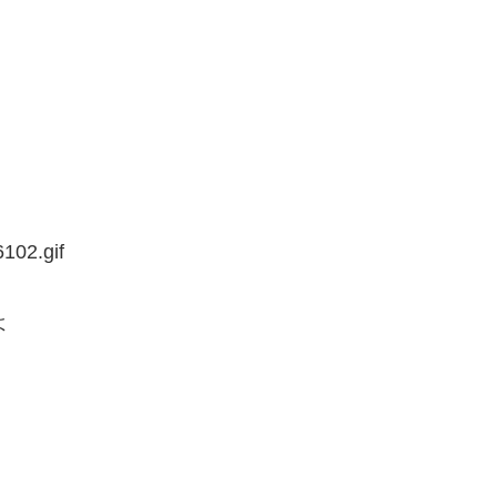
6102.gif
よ