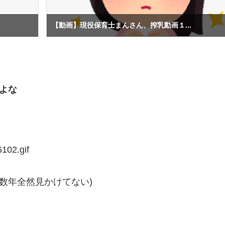
【動画】現役保育士まんさん、搾乳動画１...
たよな
6102.gif
数年全然見かけてない)