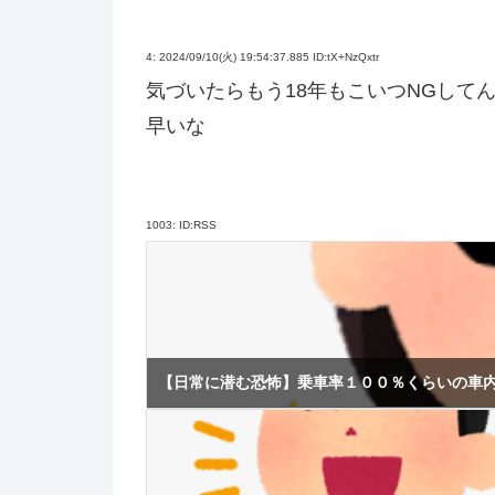
4:
2024/09/10(火) 19:54:37.885 ID:tX+NzQxtr
気づいたらもう18年もこいつNGして
早いな
1003:
ID:RSS
【日常に潜む恐怖】乗車率１００％くらいの車内.