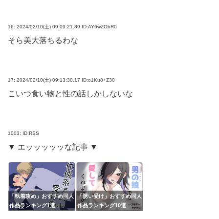
16:
2024/02/10(土) 09:09:21.89 ID:AY6wZObR0
そら美大落ちるわな
17:
2024/02/10(土) 09:13:30.17 ID:o1Ku8+Z30
こいつ食い物と性の話しかしないな
1003:
ID:RSS
▼ エッッッッッな記事 ▼
「執着攻め」おすすめ同人
「誘い受け」おすすめ同人
作品ランキング1選
作品ランキング10選