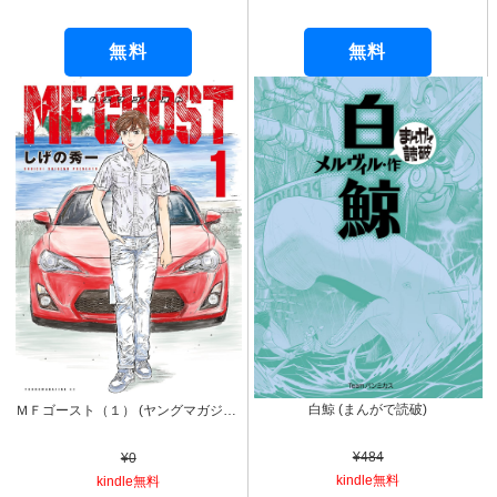
無料
無料
白鯨 (まんがで読破)
ＭＦゴースト（１） (ヤングマガジンコミックス)
¥484
¥0
kindle無料
kindle無料