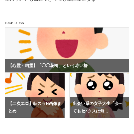
1003:
ID:RSS
【心霊・幽霊】「◯◯花橋」という赤い橋
【二次エロ】転スラH画像ま
出会い系の女子大生「会っ
とめ
てもセ○クスは無...