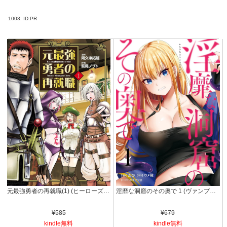
1003:
ID:PR
元最強勇者の再就職(1) (ヒーローズコミックス わいるど)
淫靡な洞窟のその奥で 1 (ヴァンプコミックス)
¥585
¥679
kindle無料
kindle無料