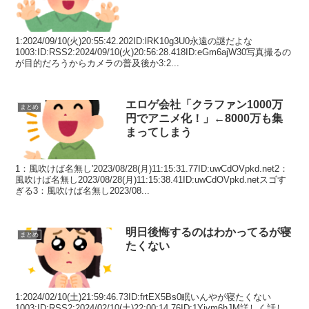
1:2024/09/10(火)20:55:42.202ID:lRK10g3U0永遠の謎だよな
1003:ID:RSS2:2024/09/10(火)20:56:28.418ID:eGm6ajW30写真撮るの
が目的だろうからカメラの普及後か3:2...
エロゲ会社「クラファン1000万
まとめ
円でアニメ化！」←8000万も集
まってしまう
1：風吹けば名無し'2023/08/28(月)11:15:31.77ID:uwCdOVpkd.net2：
風吹けば名無し2023/08/28(月)11:15:38.41ID:uwCdOVpkd.netスゴす
ぎる3：風吹けば名無し2023/08...
明日後悔するのはわかってるが寝
まとめ
たくない
1:2024/02/10(土)21:59:46.73ID:frtEX5Bs0眠いんやが寝たくない
1003:ID:RSS2:2024/02/10(土)22:00:14.76ID:1Yjvm6hJM詳しく話し