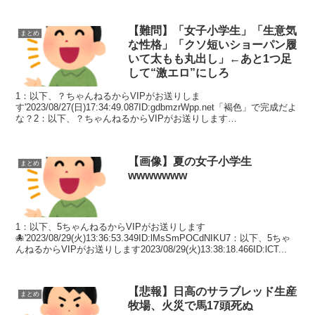
【難問】「女子小学生」「生意気
まとめ
な性格」「クソ短いショーパン履
いて太もも丸出し」←あと1つ足
して“激エロ”にしろ
1：以下、？ちゃんねるからVIPがお送りしま
す'2023/08/27(日)17:34:49.087ID:gdbmzrWpp.net「褐色」で完成だよ
な？2：以下、？ちゃんねるからVIPがお送りします
2023/08/27(日)17:35:43...
【画像】夏の女子小学生
まとめ
wwwwwww
1：以下、5ちゃんねるからVIPがお送りします
🐙'2023/08/29(火)13:36:53.349ID:lMsSmPOCdNIKU7：以下、5ちゃ
んねるからVIPがお送りします2023/08/29(火)13:38:18.466ID:lCT...
【悲報】日高のサラブレッド生産
まとめ
牧場、火災で馬17頭死ぬ