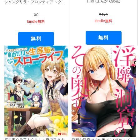
白鯨 (まんがで読破)
シャングリラ・フロンティア ～クソゲーハンター、神ゲーに挑まんとす～（１） (週刊少年マガジンコミックス)
¥484
¥0
kindle無料
kindle無料
無料
無料
異世界クラフトぐらし～自由気ままな生産職のほのぼのスローライフ～（コミック） ： 1 (モンスターコミックス)