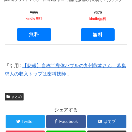
淫靡な洞窟のその奥で 1 (ヴァンプコミックス)
¥390
¥679
kindle無料
kindle無料
無料
無料
引用 :
【悲報】自称半導体バブルの九州熊本さん 募集
求人の収入トップは歯科技師
まとめ
シェアする
Twitter
Facebook
はてブ