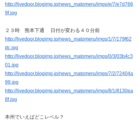
http://livedoor.blogimg.jp/news_matomeru/imgs/e/7/e7d766
9f.jpg
２３時 熊本下通 日付が変わる４０分前
http://livedoor.blogimg.jp/news_matomeru/imgs/1/7/179f62
dc.jpg
http://livedoor.blogimg.jp/news_matomeru/imgs/0/3/03b4c3
01.jpg
http://livedoor.blogimg.jp/news_matomeru/imgs/7/2/72404a
99.jpg
http://livedoor.blogimg.jp/news_matomeru/imgs/8/1/8130ea
8f.jpg
本州でいえばどこレベル？