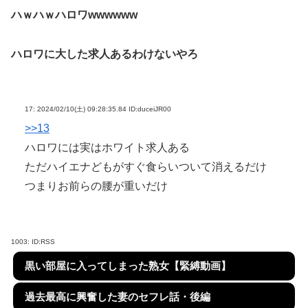
ハｗハｗハロワwwwwww
ハロワに大した求人あるわけないやろ
17:
2024/02/10(土) 09:28:35.84 ID:duceiJR00
>>13
ハロワには実はホワイト求人ある
ただハイエナどもがすぐ食らいついて消えるだけ
つまりお前らの腰が重いだけ
1003:
ID:RSS
黒い部屋に入ってしまった熟女【緊縛動画】
過去最高に興奮した妻のセフレ話・後編