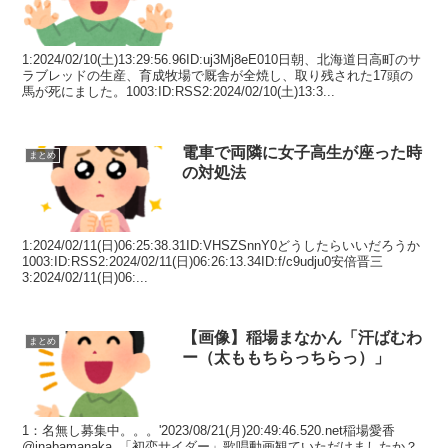
1:2024/02/10(土)13:29:56.96ID:uj3Mj8eE010日朝、北海道日高町のサ
ラブレッドの生産、育成牧場で厩舎が全焼し、取り残された17頭の
馬が死にました。1003:ID:RSS2:2024/02/10(土)13:3...
電車で両隣に女子高生が座った時
まとめ
の対処法
1:2024/02/11(日)06:25:38.31ID:VHSZSnnY0どうしたらいいだろうか
1003:ID:RSS2:2024/02/11(日)06:26:13.34ID:f/c9udju0安倍晋三
3:2024/02/11(日)06:...
【画像】稲場まなかん「汗ばむわ
まとめ
ー（太ももちらっちらっ）」
1：名無し募集中。。。'2023/08/21(月)20:49:46.520.net稲場愛香
@inabamanaka_「初恋サイダー」歌唱動画観ていただけましたか？