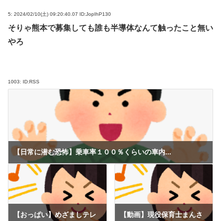
5:
2024/02/10(土) 09:20:40.07 ID:JopIhP130
そりゃ熊本で募集しても誰も半導体なんて触ったこと無い
やろ
1003:
ID:RSS
【日常に潜む恐怖】乗車率１００％くらいの車内...
【おっぱい】めざましテレ
【動画】現役保育士まんさ