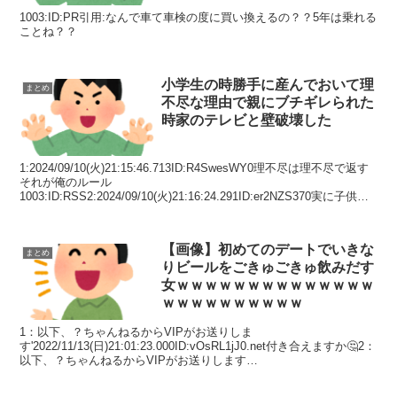
1003:ID:PR引用:なんで車て車検の度に買い換えるの？？5年は乗れる
ことね？？
小学生の時勝手に産んでおいて理
まとめ
不尽な理由で親にブチギレられた
時家のテレビと壁破壊した
1:2024/09/10(火)21:15:46.713ID:R4SwesWY0理不尽は理不尽で返す
それが俺のルール
1003:ID:RSS2:2024/09/10(火)21:16:24.291ID:er2NZS370実に子供ら
しい理屈だ4:2...
【画像】初めてのデートでいきな
まとめ
りビールをごきゅごきゅ飲みだす
女ｗｗｗｗｗｗｗｗｗｗｗｗｗｗ
ｗｗｗｗｗｗｗｗｗｗ
1：以下、？ちゃんねるからVIPがお送りしま
す'2022/11/13(日)21:01:23.000ID:vOsRL1jJ0.net付き合えますか🤔2：
以下、？ちゃんねるからVIPがお送りします
2022/11/13(日)21:01:39.19...