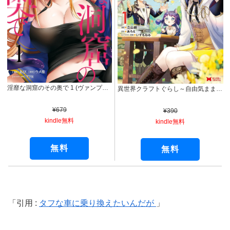
淫靡な洞窟のその奥で 1 (ヴァンプコミックス)
異世界クラフトぐらし～自由気ままな生産職のほのぼのスローライフ～（コミック） ： 1 (モンスターコミックス)
¥679
¥390
kindle無料
kindle無料
無料
無料
引用 :
タフな車に乗り換えたいんだが