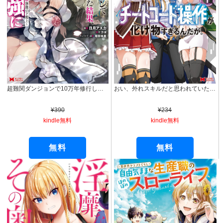
超難関ダンジョンで10万年修行した結果、世界最強に ～最弱無能の下剋上～（コミック） ： 1 (モンスターコミックス)
おい、外れスキルだと思われていた《チートコード操作》が化け物すぎるんだが。（コミック） ： 1 (モンスターコミックス)
¥390
¥234
kindle無料
kindle無料
無料
無料