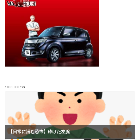
1003:
ID:RSS
【日常に潜む恐怖】砕けた左腕