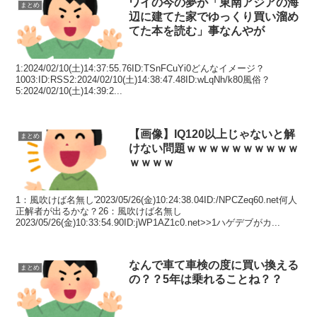
ワイの今の夢が「東南アジアの海
まとめ
辺に建てた家でゆっくり買い溜め
てた本を読む」事なんやが
1:2024/02/10(土)14:37:55.76ID:TSnFCuYi0どんなイメージ？
1003:ID:RSS2:2024/02/10(土)14:38:47.48ID:wLqNh/k80風俗？
5:2024/02/10(土)14:39:2...
【画像】IQ120以上じゃないと解
まとめ
けない問題ｗｗｗｗｗｗｗｗｗｗ
ｗｗｗｗ
1：風吹けば名無し'2023/05/26(金)10:24:38.04ID:/NPCZeq60.net何人
正解者が出るかな？26：風吹けば名無し
2023/05/26(金)10:33:54.90ID:jWP1AZ1c0.net>>1ハゲデブがカ...
なんで車て車検の度に買い換える
まとめ
の？？5年は乗れることね？？