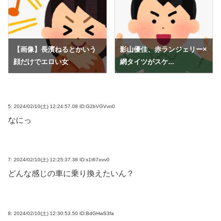
【画像】長濱ねるとかいう
影山優佳、赤ランジェリー×
顔だけでエロい女
網タイツがスケ...
5:
2024/02/10(土) 12:24:57.08 ID:G2bVGVvn0
なにっ
7:
2024/02/10(土) 12:25:37.38 ID:s1I67ovv0
どんな感じの車に乗り換えたいん？
8:
2024/02/10(土) 12:30:53.50 ID:BdGHwS3fa