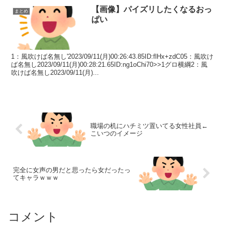
【画像】パイズリしたくなるおっ
まとめ
ぱい
1：風吹けば名無し'2023/09/11(月)00:26:43.85ID:flHx+zdC05：風吹け
ば名無し2023/09/11(月)00:28:21.65ID:ng1oChi70>>1グロ横綱2：風
吹けば名無し2023/09/11(月)...
職場の机にハチミツ置いてる女性社員←
こいつのイメージ
完全に女声の男だと思ったら女だったっ
てキャラｗｗｗ
コメント