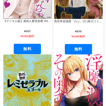
【デジタル版】漫画人妻快楽庵 Vol.56
異世界居酒屋「のぶ」(1) (角川コミックス・エース)
¥327
¥370
kindle無料
kindle無料
無料
無料