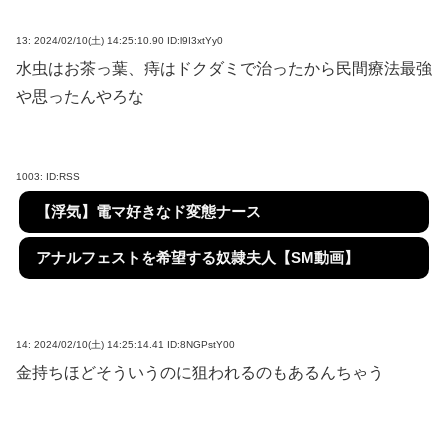
13:
2024/02/10(土) 14:25:10.90 ID:l9I3xtYy0
水虫はお茶っ葉、痔はドクダミで治ったから民間療法最強
や思ったんやろな
1003:
ID:RSS
【浮気】電マ好きなド変態ナース
アナルフェストを希望する奴隷夫人【SM動画】
14:
2024/02/10(土) 14:25:14.41 ID:8NGPstY00
金持ちほどそういうのに狙われるのもあるんちゃう