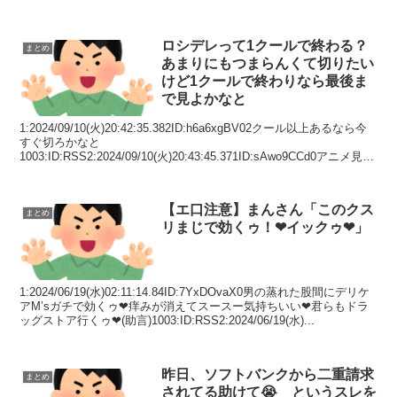
ロシデレって1クールで終わる？
まとめ
あまりにもつまらんくて切りたい
けど1クールで終わりなら最後ま
で見よかなと
1:2024/09/10(火)20:42:35.382ID:h6a6xgBV02クール以上あるなら今
すぐ切ろかなと
1003:ID:RSS2:2024/09/10(火)20:43:45.371ID:sAwo9CCd0アニメ見る
か見ないかも自分...
【エ口注意】まんさん「このクス
まとめ
リまじで効くゥ！❤イックゥ❤」
1:2024/06/19(水)02:11:14.84ID:7YxDOvaX0男の蒸れた股間にデリケ
アM’sガチで効くゥ❤痒みが消えてスースー気持ちいい❤君らもドラ
ッグストア行くゥ❤(助言)1003:ID:RSS2:2024/06/19(水)...
昨日、ソフトバンクから二重請求
まとめ
されてる助けて😭 というスレを