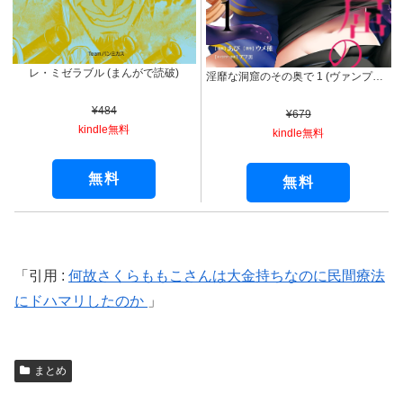
レ・ミゼラブル (まんがで読破)
淫靡な洞窟のその奥で 1 (ヴァンプコミックス)
¥484
¥679
kindle無料
kindle無料
無料
無料
引用 :
何故さくらももこさんは大金持ちなのに民間療法
にドハマリしたのか
まとめ