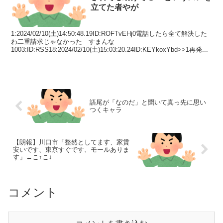
立てた者やが
1:2024/02/10(土)14:50:48.19ID:ROFTvEHj0電話したら全て解決した
わ二重請求じゃなかった すまんな
1003:ID:RSS18:2024/02/10(土)15:03:20.24ID:KEYkoxYbd>>1再発...
語尾が「なのだ」と聞いて真っ先に思い
つくキャラ
【朗報】川口市「整然としてます、家賃
安いです、東京すぐです、モールありま
す」←こ↑こ↓
コメント