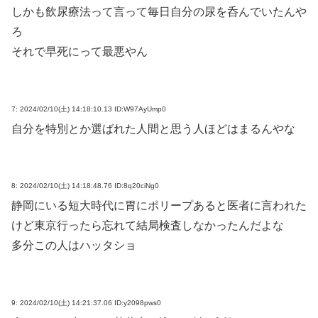
しかも飲尿療法って言って毎日自分の尿を呑んでいたんや
ろ
それで早死にって最悪やん
7:
2024/02/10(土) 14:18:10.13 ID:W97AyUmp0
自分を特別とか選ばれた人間と思う人ほどはまるんやな
8:
2024/02/10(土) 14:18:48.76 ID:8q20ciNg0
静岡にいる短大時代に胃にポリープあると医者に言われた
けど東京行ったら忘れて結局検査しなかったんだよな
多分この人はハッタショ
9:
2024/02/10(土) 14:21:37.06 ID:y2098pws0