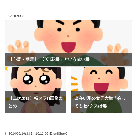
1003:
ID:RSS
【心霊・幽霊】「◯◯花橋」という赤い橋
【二次エロ】転スラH画像ま
出会い系の女子大生「会っ
とめ
てもセ○クスは無...
6:
2024/02/10(土) 14:16:12.96 ID:twt8Srev0