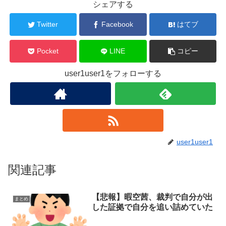
シェアする
Twitter
Facebook
はてブ
Pocket
LINE
コピー
user1user1をフォローする
user1user1
関連記事
【悲報】暇空茜、裁判で自分が出
まとめ
した証拠で自分を追い詰めていた