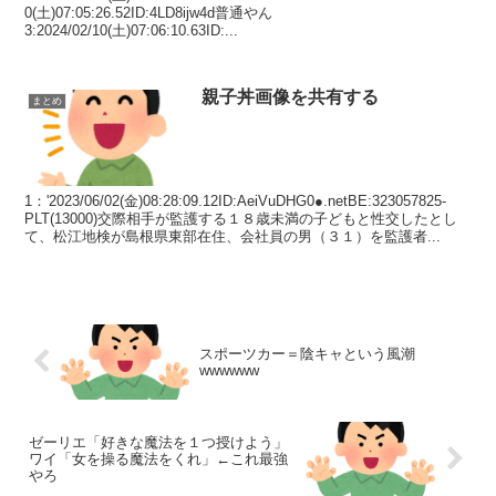
0(土)07:05:26.52ID:4LD8ijw4d普通やん
3:2024/02/10(土)07:06:10.63ID:...
親子丼画像を共有する
まとめ
1：'2023/06/02(金)08:28:09.12ID:AeiVuDHG0●.netBE:323057825-
PLT(13000)交際相手が監護する１８歳未満の子どもと性交したとし
て、松江地検が島根県東部在住、会社員の男（３１）を監護者...
スポーツカー＝陰キャという風潮
wwwwww
ゼーリエ「好きな魔法を１つ授けよう」
ワイ「女を操る魔法をくれ」←これ最強
やろ