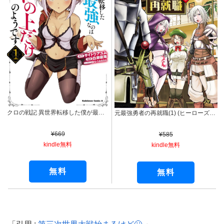
クロの戦記 異世界転移した僕が最強なのはベッドの上だけのようです （１） (角川コミックス・エース)
元最強勇者の再就職(1) (ヒーローズコミックス わいるど)
¥669
¥585
kindle無料
kindle無料
無料
無料