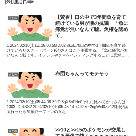
関連記事
【賛否】口の中で3年間魚を育て
まとめ
続けている男が涙の抗議 「魚に
痛覚が無いなんて嘘。魚権を認め
て」
1:2024/02/10(土)11:39:03.55ID:02hIkaE70口の中で3年間魚を育て続
けているリスナー・ボーン(64)さんはこう主張する。「魚に痛覚が無
いなんて嘘です。イノシシやクマをハンティングすることに反対して
いる人は魚釣...
布団ちゃんってモテそう
まとめ
1:2024/02/10(土)05:44:08.39ID:5gX8pFNc0それに比べてかっさんは
1003:ID:RSS2:2024/02/10(土)05:45:14.74ID:VF2ogWxl0>>1布団が福
岡行ったら加藤純一ファンの女お...
>>10と>>15のポケモンが交尾し
まとめ
てる画像で抜くｗｗｗｗｗｗｗｗ