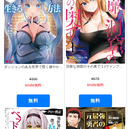
淫靡な洞窟のその奥で 1 (ヴァンプコミックス)
ダンジョンのある世界で賢く健やかに生きる方法（コミック） ： 1 (モンスターコミックス)
¥679
¥390
kindle無料
kindle無料
無料
無料