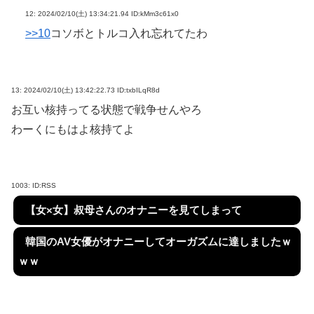
12:
2024/02/10(土) 13:34:21.94 ID:kMm3c61x0
>>10
コソボとトルコ入れ忘れてたわ
13:
2024/02/10(土) 13:42:22.73 ID:txbILqR8d
お互い核持ってる状態で戦争せんやろ
わーくにもはよ核持てよ
1003:
ID:RSS
【女×女】叔母さんのオナニーを見てしまって
韓国のAV女優がオナニーしてオーガズムに達しましたｗ
ｗｗ