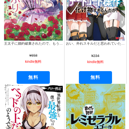
王太子に婚約破棄されたので、もうバカのふりはやめようと思います 1巻 (マッグガーデンコミックスavarusシリーズ)
おい、外れスキルだと思われていた《チートコード操作》が化け物すぎるんだが。（コミック） ： 1 (モンスターコミックス)
¥658
¥234
kindle無料
kindle無料
無料
無料