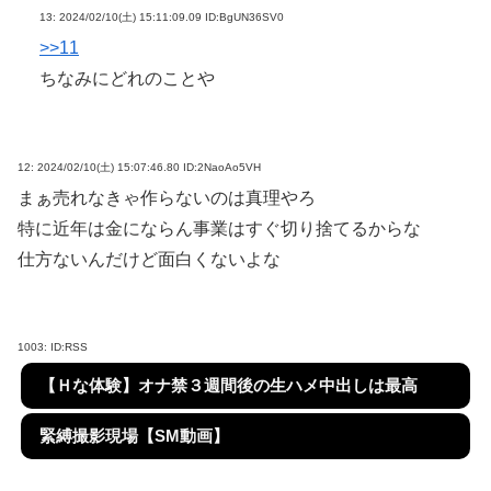
13:
2024/02/10(土) 15:11:09.09 ID:BgUN36SV0
>>11
ちなみにどれのことや
12:
2024/02/10(土) 15:07:46.80 ID:2NaoAo5VH
まぁ売れなきゃ作らないのは真理やろ
特に近年は金にならん事業はすぐ切り捨てるからな
仕方ないんだけど面白くないよな
1003:
ID:RSS
【Ｈな体験】オナ禁３週間後の生ハメ中出しは最高
緊縛撮影現場【SM動画】