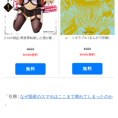
レ・ミゼラブル (まんがで読破)
クロの戦記 異世界転移した僕が最強なのはベッドの上だけのようです （１） (角川コミックス・エース)
¥484
¥669
kindle無料
kindle無料
無料
無料
引用 :
なぜ国産のスマホはここまで廃れてしまったのか