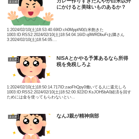
カレー作りすぎたんやが白米以外
まとめ
にかけると美味いものあるか？
1:2024/02/10(土)18:53:40.69ID:ch0MpptN0白米飽きた
1003:ID:RSS2:2024/02/10(土)18:54:04.16ID:q9WRDbuFrお隣さん
3:2024/02/10(土)18:54:05....
NISAとかやる予算あるなら所得
まとめ
税を免税しろよ
1:2024/02/10(土)18:50:14.717ID:zaoFhQpy0働いてる人に還元しろ
1003:ID:RSS2:2024/02/10(土)18:52:00.922ID:KsJOH5bA0経済を回す
ためには金を使ってもらわないとい...
なんJ親が精神病部
まとめ