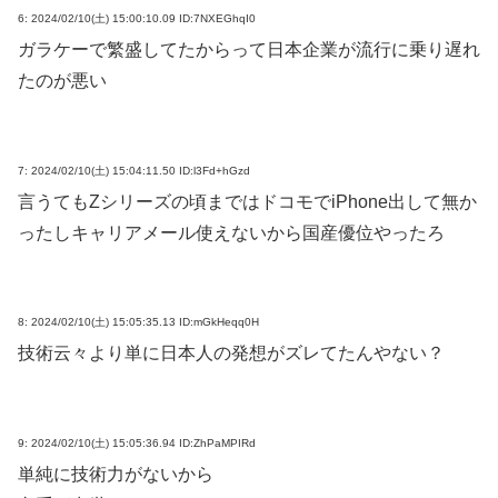
6:
2024/02/10(土) 15:00:10.09 ID:7NXEGhqI0
ガラケーで繁盛してたからって日本企業が流行に乗り遅れ
たのが悪い
7:
2024/02/10(土) 15:04:11.50 ID:l3Fd+hGzd
言うてもZシリーズの頃まではドコモでiPhone出して無か
ったしキャリアメール使えないから国産優位やったろ
8:
2024/02/10(土) 15:05:35.13 ID:mGkHeqq0H
技術云々より単に日本人の発想がズレてたんやない？
9:
2024/02/10(土) 15:05:36.94 ID:ZhPaMPIRd
単純に技術力がないから