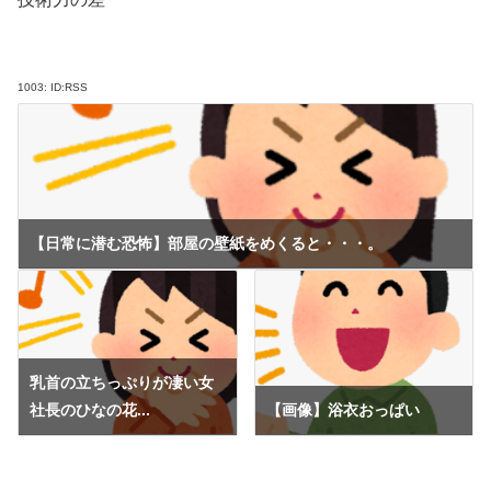
1003:
ID:RSS
【日常に潜む恐怖】部屋の壁紙をめくると・・・。
乳首の立ちっぷりが凄い女
社長のひなの花...
【画像】浴衣おっぱい