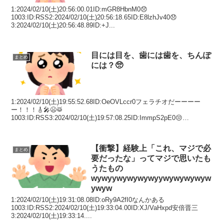
1:2024/02/10(土)20:56:00.01ID:mGR8HbnM0😞
1003:ID:RSS2:2024/02/10(土)20:56:18.65ID:E8lzhJv40😞
3:2024/02/10(土)20:56:48.89ID:+J...
目には目を、歯には歯を、ちんぽ
まとめ
には？🥺
1:2024/02/10(土)19:55:52.68ID:OeOVLccr0フェラチオだーーーー
ー！！！🎸🎤😫🥁
1003:ID:RSS3:2024/02/10(土)19:57:08.25ID:ImmpS2pE0😒
4:2024/02/10(土...
【衝撃】経験上「これ、マジで必
まとめ
要だったな」ってマジで思いたも
うたもの
wywyywywywywyywywywywyw
ywyw
1:2024/02/10(土)19:31:08.08ID:oRy9A2fI0なんかある
1003:ID:RSS2:2024/02/10(土)19:33:04.00ID:XJ/VaHxpd安倍晋三
3:2024/02/10(土)19:33:14....