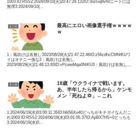
1003:ID:RSS2:2024/09/10(火)20:47:29.132ID:3ozGq8vh0ニートには
無理3:2024/09/10(...
最高にエロい画像選手権ｗｗｗｗ
まとめ
ｗ
1：風吹けば名無し'2023/08/29(火)21:47:22.46ID:z56cdhcCMNIKUワ
イはオナニー係な2：風吹けば名無し
2023/08/29(火)21:48:13.83ID:vPcwwMqa0NIKU3：風吹けば名無し
202...
18歳「ウクライナで戦います。
まとめ
あ、半年したら帰るから」ケンモ
メン「死ねよ💢」←これ
1:2024/06/19(水)03:00:11.35ID:h6t56Xu40どっちがキチガイなんだこ
れ1003:ID:RSS2:2024/06/19(水)03:01:05.37ID:ApBX7HS+0どっちも
3:2024/06/19(水)0...