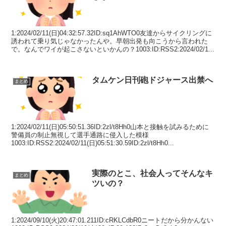
1:2024/02/11(日)04:32:57.32ID:sq1AhWTO0友達からサイクリングに
誘われて乗り気じゃなかったんや。早朝出発も向こうから言われた
で。なんでワイが起こさないといかんの？1003:ID:RSS2:2024/02/1...
タムケン日刊砲ドジャース出禁へ
まとめ
1:2024/02/11(日)05:50:51.36ID:2zl/t8Hh0山本と接触を試みるために
警備員の制止無視して選手通路に侵入した模様
1003:ID:RSS2:2024/02/11(日)05:51:30.59ID:2zl/t8Hh0...
実際のとこ、社会人ってそんなキ
まとめ
ツいの？
1:2024/09/10(火)20:47:01.211ID:cRKLCdbR0ニートだから分かんない