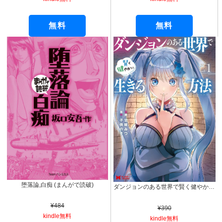
無料
無料
堕落論,白痴 (まんがで読破)
ダンジョンのある世界で賢く健やかに生きる方法（コミック） ： 1 (モンスターコミックス)
¥484
¥390
kindle無料
kindle無料