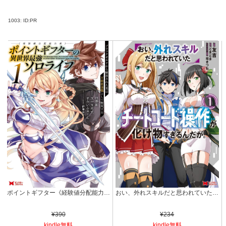
1003:
ID:PR
ポイントギフター《経験値分配能力者》の異世界最強ソロライフ ～ブラックギルドから解放された男は万能最強職として無双する～（コミック） ： 1 (モンスターコミックス)
おい、外れスキルだと思われていた《チートコード操作》が化け物すぎるんだが。（コミック） ： 1 (モンスターコミックス)
¥390
¥234
kindle無料
kindle無料