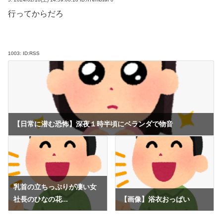
行ってからだろ
1003:
ID:RSS
【日常に潜む恐怖】深夜１時半頃にベランダで物音
乳首の立ちっぷりが凄い女
社長のひなの花...
【画像】浴衣おっぱい