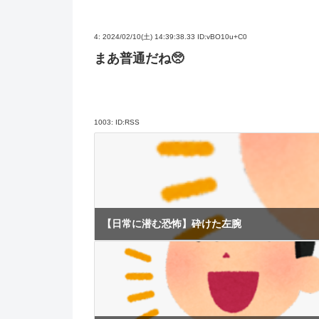
4:
2024/02/10(土) 14:39:38.33 ID:vBO10u+C0
まあ普通だね🥺
1003:
ID:RSS
【日常に潜む恐怖】砕けた左腕