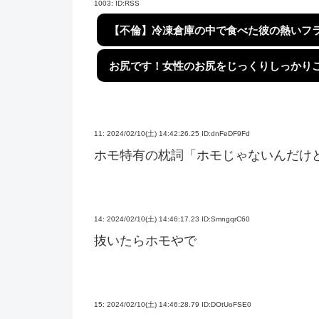
1003:
ID:RSS
【不倫】冷凍倉庫の中で食べた彼の熱いフ
お尻です！女性のお尻をじっくりしっかり
11:
2024/02/10(土) 14:42:26.25 ID:dnFeDF9Fd
ホモ特有の枕詞「ホモじゃないんだけ
14:
2024/02/10(土) 14:46:17.23 ID:SmngqrC60
抜いたらホモやで
15:
2024/02/10(土) 14:46:28.79 ID:DOtUoFSE0