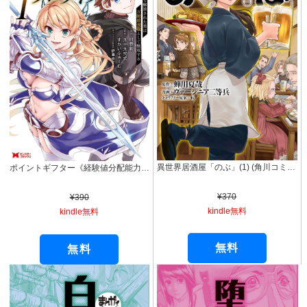
異世界居酒屋「のぶ」(1) (角川コミックス・エース)
ポイントギフター《経験値分配能力者》の異世界最強ソロライフ ～ブラックギルドから解放された男は万能最強職として無双する～（コミック） ： 1 (モンスターコミックス)
¥370
¥390
kindle無料
kindle無料
無料
無料