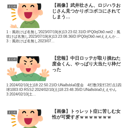
【画像】武井壮さん、ロジハラお
まとめ
じさん見つかりボコボコにされて
しまう…
1：風吹けば名無し'2023/07/19(水)13:23:02.31ID:IPQ0rjOb0.net2：風
吹けば名無し2023/07/19(水)13:23:08.36ID:IPQ0rjOb0.netええんか…
3：風吹けば名無し2023/07...
【悲報】中日ロッテが取り損ねた
まとめ
度会くん、やっぱり大当たり枠だ
った
1:2024/02/10(土)18:22:50.21ID:UNa8sbIa0度会 4打数3安打2打点1四
球1003:ID:RSS2:2024/02/10(土)18:23:48.35ID:UNa8sbIa0ええやん
3:2024/02/10(土...
【画像】トゥレット症に苦しむ女
まとめ
性が可愛すぎｗｗｗｗｗｗｗ