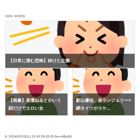
1003:
ID:RSS
【日常に潜む恐怖】砕けた左腕
【画像】長濱ねるとかいう
影山優佳、赤ランジェリー×
顔だけでエロい女
網タイツがスケ...
6:
2024/02/10(土) 15:30:29.63 ID:Fev+dBuG0