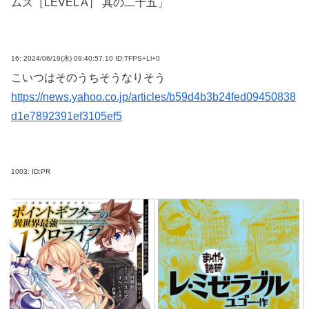
ムズ［LEVEL A］ 其の二十五」
16:
2024/06/19(水) 09:40:57.10 ID:TFPS+Ll+0
こいつはそのうちそうなりそう
https://news.yahoo.co.jp/articles/b59d4b3b24fed09450838
d1e7892391ef3105ef5
1003:
ID:PR