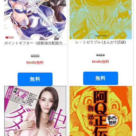
レ・ミゼラブル (まんがで読破)
ポイントギフター《経験値分配能力者》の異世界最強ソロライフ ～ブラックギルドから解放された男は万能最強職として無双する～（コミック） ： 1 (モンスターコミックス)
¥484
¥390
kindle無料
kindle無料
無料
無料