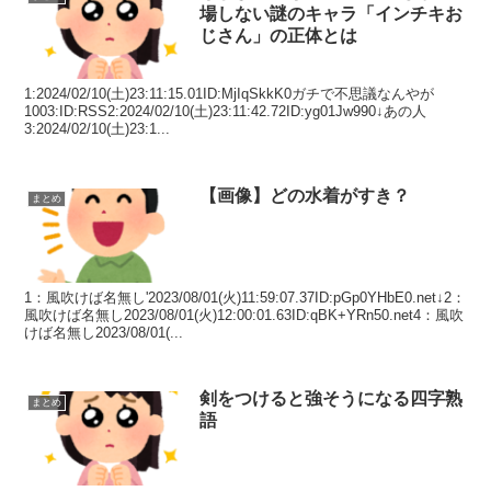
場しない謎のキャラ「インチキお
じさん」の正体とは
1:2024/02/10(土)23:11:15.01ID:MjIqSkkK0ガチで不思議なんやが
1003:ID:RSS2:2024/02/10(土)23:11:42.72ID:yg01Jw990↓あの人
3:2024/02/10(土)23:1...
【画像】どの水着がすき？
まとめ
1：風吹けば名無し'2023/08/01(火)11:59:07.37ID:pGp0YHbE0.net↓2：
風吹けば名無し2023/08/01(火)12:00:01.63ID:qBK+YRn50.net4：風吹
けば名無し2023/08/01(...
剣をつけると強そうになる四字熟
まとめ
語