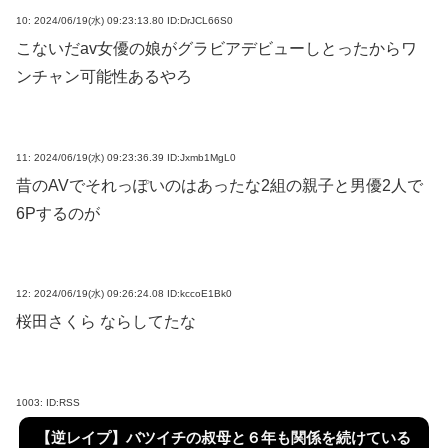
10:
2024/06/19(水) 09:23:13.80 ID:DrJCL66S0
こないだav女優の娘がグラビアデビューしとったからワ
ンチャン可能性あるやろ
11:
2024/06/19(水) 09:23:36.39 ID:Jxmb1MgL0
昔のAVでそれっぽいのはあったな2組の親子と男優2人で
6Pするのが
12:
2024/06/19(水) 09:26:24.08 ID:kccoE1Bk0
桜田さくら ならしてたな
1003:
ID:RSS
【逆レイプ】バツイチの叔母と６年も関係を続けている