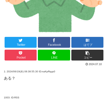
Twitter
Facebook
はてブ
Pocket
LINE
コピー
2024.07.10
1:
2024/06/19(水) 08:38:55.30 ID:naKpRqyp0
ある？
1003:
ID:RSS