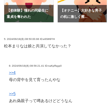
【初体験】憧れの同級生に
【オナニー】大好きな男子
童貞を奪われた
の机に激しく擦...
5:
2024/06/19(水) 08:50:00.66 ID:e6SlII9YH
松本まりなは娘と共演してなかった？
6:
2024/06/19(水) 08:56:21.41 ID:naKpRqyp0
>>4
母の背中を見て育ったんやな
>>5
あれ偽親子って噂あるけどどうなん