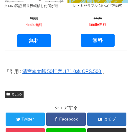
レ・ミゼラブル (まんがで読破)
クロの戦記 異世界転移した僕が最強なのはベッドの上だけのようです （１） (角川コミックス・エース)
¥484
¥669
kindle無料
kindle無料
無料
無料
引用 :
清宮幸太郎 50打席 .171 0本 OPS.500
まとめ
シェアする
Twitter
Facebook
はてブ