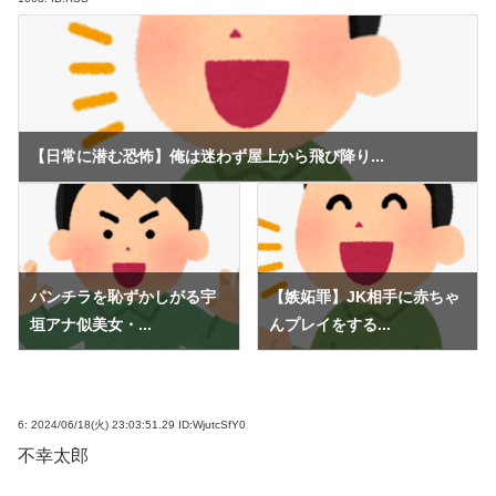
【日常に潜む恐怖】俺は迷わず屋上から飛び降り...
パンチラを恥ずかしがる宇
【嫉妬罪】JK相手に赤ちゃ
垣アナ似美女・...
んプレイをする...
6:
2024/06/18(火) 23:03:51.29 ID:WjutcSfY0
不幸太郎