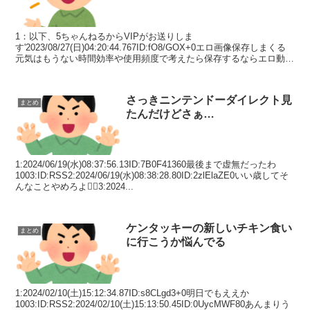
1：以下、5ちゃんねるからVIPがお送りしま
す'2023/08/27(日)04:20:44.767ID:fO8/GOX+0エロ画像保存しまくる
元気はもうない時間効率や使用頻度で考えたら保存するならエロ動画
だけでよくなった2：以下、5ちゃんね...
さっきニンテンドーダイレクト見
まとめ
たんだけどさぁ…
1:2024/06/19(水)08:37:56.13ID:7B0F41360最後まで虚無だったわ
1003:ID:RSS2:2024/06/19(水)08:38:28.80ID:2zlElaZE0いい歳してそ
んなことやめろよ😮‍💨3:2024...
ケンタッキーの新しいチキン食い
まとめ
に行こうか悩んでる
1:2024/02/10(土)15:12:34.87ID:s8CLgd3+0明日でもええか
1003:ID:RSS2:2024/02/10(土)15:13:50.45ID:0UycMWF80あんまりう