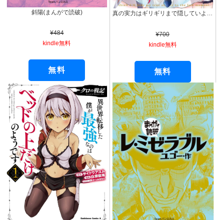
斜陽(まんがで読破)
真の実力はギリギリまで隠していようと思う １ (電撃コミックスNEXT)
¥484
¥700
kindle無料
kindle無料
無料
無料