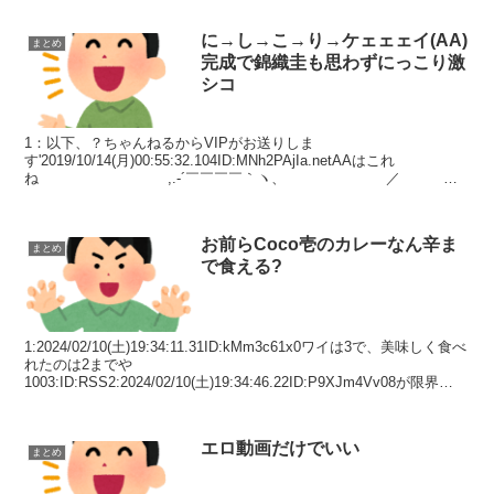
に→し→こ→り→ケェェェイ(AA)
まとめ
完成で錦織圭も思わずにっこり激
シコ
1：以下、？ちゃんねるからVIPがお送りしま
す'2019/10/14(月)00:55:32.104ID:MNh2PAjIa.netAAはこれ
ね ,.-´￣￣￣￣｀ヽ、 ／
＿__ ＼ / ...
お前らCoco壱のカレーなん辛ま
まとめ
で食える?
1:2024/02/10(土)19:34:11.31ID:kMm3c61x0ワイは3で、美味しく食べ
れたのは2までや
1003:ID:RSS2:2024/02/10(土)19:34:46.22ID:P9XJm4Vv08が限界
3:2024/02...
エロ動画だけでいい
まとめ