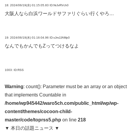
18:
2024/06/19(水) 01:15:05.83 ID:NrJvRVch0
大阪人なら白浜ワールドサファリぐらい行くやろ…
19:
2024/06/19(水) 01:16:04.96 ID:vJmJJAMp0
なんでもかんでもZってつけるなよ
1003:
ID:RSS
Warning
: count(): Parameter must be an array or an object
that implements Countable in
/home/wp945442/waro5ch.com/public_html/wp/wp-
content/themes/cocoon-child-
master/code/toprss5.php
on line
218
▼ 本日の話題ニュース ▼