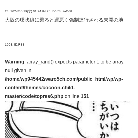
23:
2024/06/19(水) 01:24:04.75 ID:V/Sm/uG60
大阪の環状線に乗ると運悪く強制連行される未開の地
1003:
ID:RSS
Warning
: array_rand() expects parameter 1 to be array,
null given in
/home/wp945442/waro5ch.com/public_html/wp/wp-
content/themes/cocoon-child-
master/code/toprss6.php
on line
151