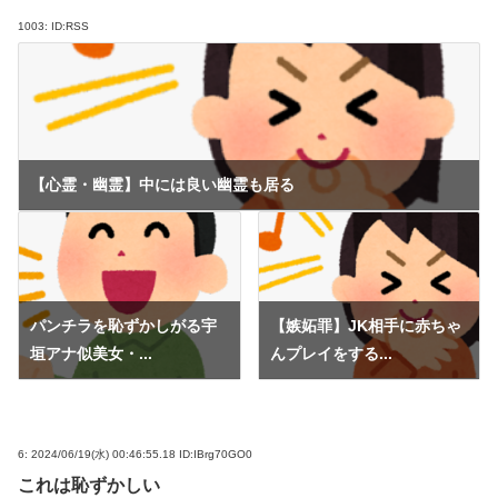
1003:
ID:RSS
【心霊・幽霊】中には良い幽霊も居る
パンチラを恥ずかしがる宇
【嫉妬罪】JK相手に赤ちゃ
垣アナ似美女・...
んプレイをする...
6:
2024/06/19(水) 00:46:55.18 ID:IBrg70GO0
これは恥ずかしい