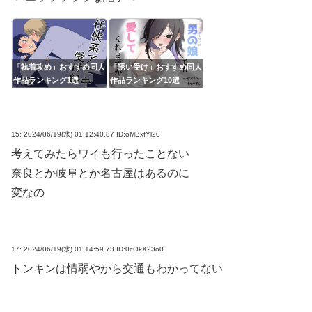
「執着攻め」おすすめ同人
「誘い受け」おすすめ同人
作品ランキング1選
作品ランキング10選
15:
2024/06/19(水) 01:12:40.87 ID:oMBxfYl20
考えてみたらワイも行ったことない
奈良とか岐阜とか名古屋はあるのに
変なの
17:
2024/06/19(水) 01:14:59.73 ID:0cOkX23o0
トンキンは情弱やから交通もわかってない