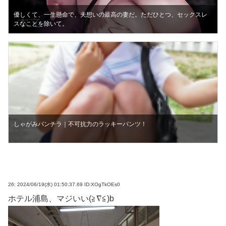
優しくて、一生懸命で、夫想いの最高の妻だ。ただひとつ、セックスレ
スなことを除いて。
しゃがみパンチラ｜不可抗力のラッキーパンツ！
26:
2024/06/19(水) 01:50:37.69 ID:XOgTkOEs0
ホテル浦島、マジいい(≧∇≦)b