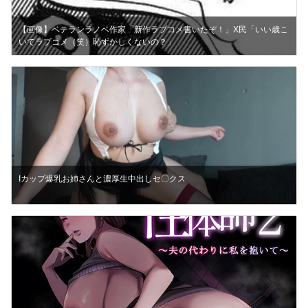
【画像】ベテランラノベ作家「新作ラブコメ書いたぞ！」X民「いい歳こ
いてラブコメ（笑）恥ずかしくないの？」
Iカップ爆乳お姉さんと濃厚生中出しセ〇クス