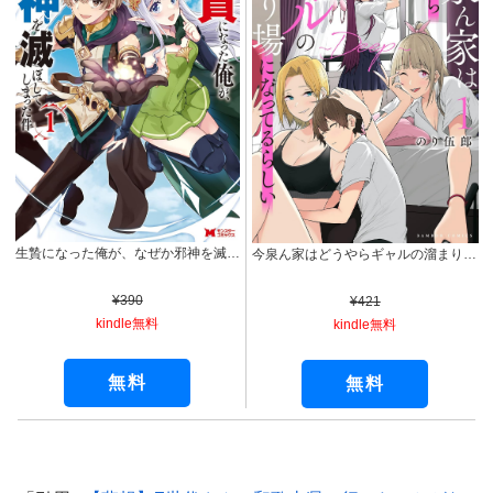
生贄になった俺が、なぜか邪神を滅ぼしてしまった件（コミック） ： 1 (モンスターコミックス)
今泉ん家はどうやらギャルの溜まり場になってるらしい～DEEP～ (1) (バンブーコミックス)
¥390
¥421
kindle無料
kindle無料
無料
無料