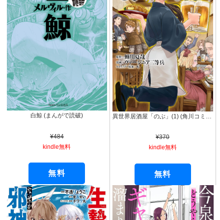
白鯨 (まんがで読破)
異世界居酒屋「のぶ」(1) (角川コミックス・エース)
¥484
¥370
kindle無料
kindle無料
無料
無料