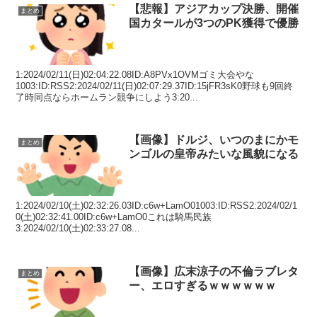
【悲報】アジアカップ決勝、開催
まとめ
国カタールが3つのPK獲得で優勝
1:2024/02/11(日)02:04:22.08ID:A8PVx1OVMゴミ大会やな
1003:ID:RSS2:2024/02/11(日)02:07:29.37ID:15jFR3sK0野球も9回終
了時同点ならホームラン競争にしよう3:20...
【画像】ドルジ、いつのまにかモ
まとめ
ンゴルの皇帝みたいな風貌になる
1:2024/02/10(土)02:32:26.03ID:c6w+LamO01003:ID:RSS2:2024/02/1
0(土)02:32:41.00ID:c6w+LamO0これは騎馬民族
3:2024/02/10(土)02:33:27.08...
【画像】広末涼子の不倫ラブレタ
まとめ
ー、エロすぎるｗｗｗｗｗｗ