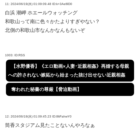
11:
2024/06/19(水) 01:09:09.48 ID:k+3Ael9D0
白浜 潮岬 ホエールウォッチング
和歌山って南に色々かたよりすぎやない？
北側の和歌山市なんかなんもないぞ
1003:
ID:RSS
【水野優香】《エロ動画×人妻･近親相姦》再婚する母親
への許されない嫉妬から始まった抜け出せない近親相姦
奪われた秘書の尊厳【脅迫動画】
12:
2024/06/19(水) 01:09:45.23 ID:8ltFahwY0
筒香スタジアム見たことないんやろなぁ