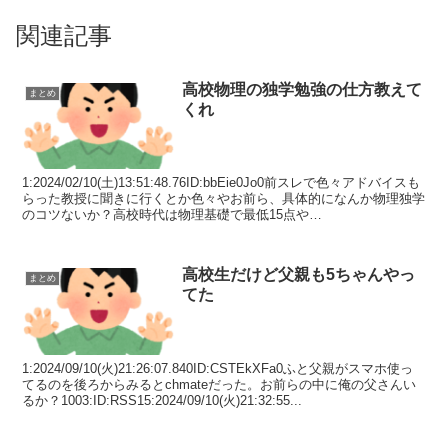
関連記事
高校物理の独学勉強の仕方教えて
まとめ
くれ
1:2024/02/10(土)13:51:48.76ID:bbEie0Jo0前スレで色々アドバイスも
らった教授に聞きに行くとか色々やお前ら、具体的になんか物理独学
のコツないか？高校時代は物理基礎で最低15点や
1003:ID:RSS2:202...
高校生だけど父親も5ちゃんやっ
まとめ
てた
1:2024/09/10(火)21:26:07.840ID:CSTEkXFa0ふと父親がスマホ使っ
てるのを後ろからみるとchmateだった。お前らの中に俺の父さんい
るか？1003:ID:RSS15:2024/09/10(火)21:32:55...