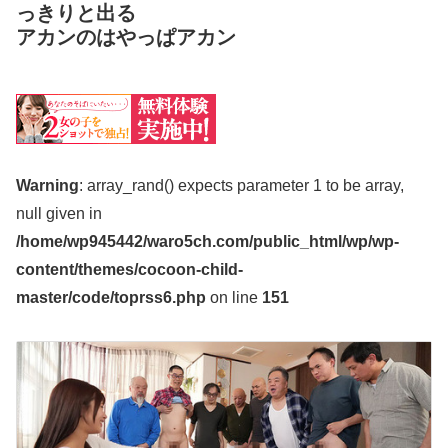
っきりと出る
アカンのはやっぱアカン
Warning
: array_rand() expects parameter 1 to be array,
null given in
/home/wp945442/waro5ch.com/public_html/wp/wp-
content/themes/cocoon-child-
master/code/toprss6.php
on line
151