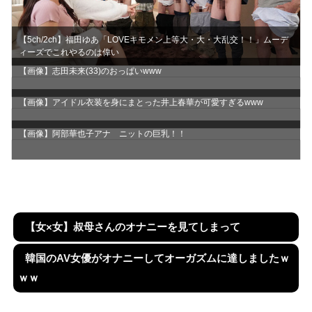
【5ch/2ch】福田ゆあ「LOVEキモメン上等大・大・大乱交！！」ムーデ
ィーズでこれやるのは偉い
【画像】志田未来(33)のおっぱいwww
【画像】アイドル衣装を身にまとった井上春華が可愛すぎるwww
【画像】阿部華也子アナ ニットの巨乳！！
【女×女】叔母さんのオナニーを見てしまって
韓国のAV女優がオナニーしてオーガズムに達しましたｗ
ｗｗ