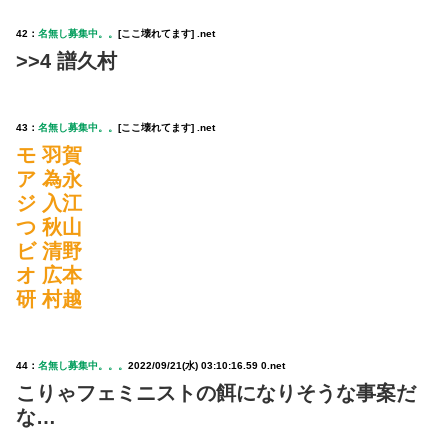
42：
名無し募集中。。
[ここ壊れてます] .net
>>4 譜久村
43：
名無し募集中。。
[ここ壊れてます] .net
モ 羽賀
ア 為永
ジ 入江
つ 秋山
ビ 清野
オ 広本
研 村越
44：
名無し募集中。。。
2022/09/21(水) 03:10:16.59 0.net
こりゃフェミニストの餌になりそうな事案だ
な…