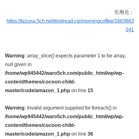
引用元：
https://kizuna.5ch.net/test/read.cgi/morningcoffee/1663663
241
Warning
: array_slice() expects parameter 1 to be array,
null given in
/home/wp945442/waro5ch.com/public_html/wp/wp-
content/themes/cocoon-child-
master/code/amazon_1.php
on line
15
Warning
: Invalid argument supplied for foreach() in
/home/wp945442/waro5ch.com/public_html/wp/wp-
content/themes/cocoon-child-
master/code/amazon_1.php
on line
36