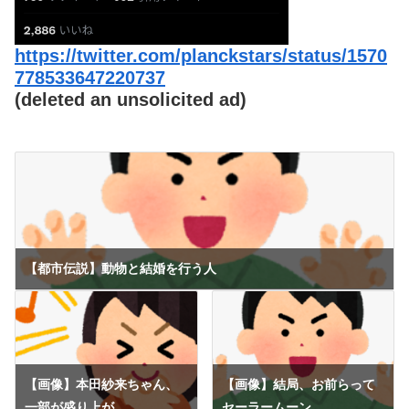
https://twitter.com/planckstars/status/1570
778533647220737
(deleted an unsolicited ad)
【都市伝説】動物と結婚を行う人
【画像】本田紗来ちゃん、
【画像】結局、お前らって
一部が盛り上が...
セーラームーン...