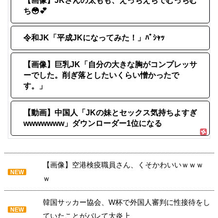
【画像】JKさんの太もも、えっちえちでむっちむ
ち😳💕
令和JK「平成JKになってみた！」ﾊﾟｼｬｯ
【画像】巨乳JK「自分の大きな胸がコンプレッサ
ーでした。削ぎ落としたいくらい憎かったで
す。」
【動画】中国人「JKの妹とセックス気持ちよすぎ
wwwwwww」ダウンローダー1位になる
【画像】空港検疫職員さん、くそかわいいｗｗｗ
NEW
ｗ
韓国サッカー協会、W杯で外国人審判に性接待をし
NEW
ていたことがバレて大炎上