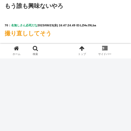
もう誰も興味ないやろ
70：
名無しさん必死だな
2023/08/23(水) 16:47:24.49 ID:LZHvJ9Lba
撮り直ししてそう
ホーム
検索
トップ
サイドバー
【企画】浮気の中出しSEXで10万円をもらえる話
に乗る？乗らない？人妻OLが後輩とラブホ入
場！
NEW
七ツ森りり ご令嬢と召使いの禁断の恋…1日だけ
許された夫婦としての時間をひたすら愛し合う。
街中でコスプレをしてフェラ中のカップルがド変
態すぎて周りが引いているｗｗｗ