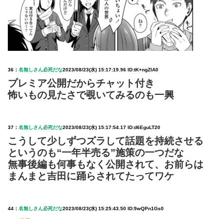
36：
名無しさん必死だな
2023/08/23(水) 15:17:19.96 ID:tK+ngZIA0
プレミア公開だからチャット付き
怖いもの見たさで覗いてみるのも一興
37：
名無しさん必死だな
2023/08/23(水) 15:17:54.17 ID:d6EguLT20
こうして少しずつズラして話題を持続させる
というのも“一年半売る”施策の一つだな
無事後編も何事もなく公開されて、お前らは
まんまと吉田に踊らされてたってワケ
44：
名無しさん必死だな
2023/08/23(水) 15:25:43.50 ID:9wQPn1Gs0