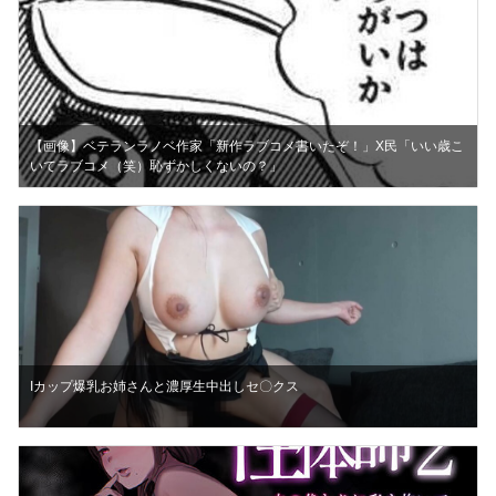
【画像】ベテランラノベ作家「新作ラブコメ書いたぞ！」X民「いい歳こ
いてラブコメ（笑）恥ずかしくないの？」
Iカップ爆乳お姉さんと濃厚生中出しセ〇クス