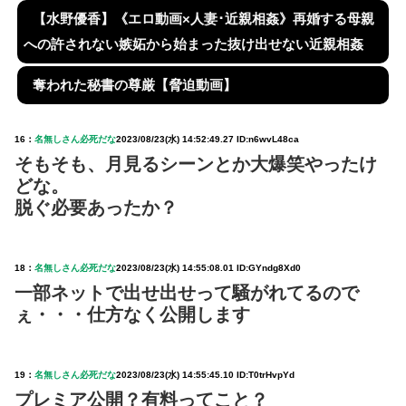
【水野優香】《エロ動画×人妻･近親相姦》再婚する母親
への許されない嫉妬から始まった抜け出せない近親相姦
奪われた秘書の尊厳【脅迫動画】
16：
名無しさん必死だな
2023/08/23(水) 14:52:49.27 ID:n6wvL48ca
そもそも、月見るシーンとか大爆笑やったけ
どな。
脱ぐ必要あったか？
18：
名無しさん必死だな
2023/08/23(水) 14:55:08.01 ID:GYndg8Xd0
一部ネットで出せ出せって騒がれてるので
ぇ・・・仕方なく公開します
19：
名無しさん必死だな
2023/08/23(水) 14:55:45.10 ID:T0trHvpYd
プレミア公開？有料ってこと？