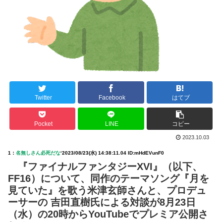
Twitter
Facebook
はてブ
Pocket
LINE
コピー
2023.10.03
1：
名無しさん必死だな
‘
2023/08/23(水) 14:38:11.04 ID:mHdEVunF0
『ファイナルファンタジーXVI』（以下、
FF16）について、同作のテーマソング『月を
見ていた』を歌う米津玄師さんと、プロデュ
ーサーの 吉田直樹氏による対談が8月23日
（水）の20時からYouTubeでプレミア公開さ