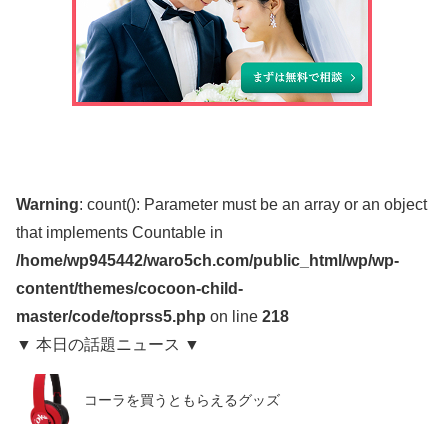
Warning
: count(): Parameter must be an array or an object
that implements Countable in
/home/wp945442/waro5ch.com/public_html/wp/wp-
content/themes/cocoon-child-
master/code/toprss5.php
on line
218
▼ 本日の話題ニュース ▼
コーラを買うともらえるグッズ