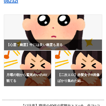
08232i
【心霊・幽霊】中には良い幽霊も居る
月曜の朝から鷲尾めいのAV
【二次エロ】赤髪女子H画像
観てる
ばかり集めた結...
【ｼｺ注意】職場の40代の変態女とエ○チ→生マ○コ