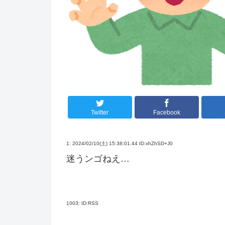
Twitter
Facebook
1:
2024/02/10(土) 15:38:01.44 ID:xhZhSD+J0
迷うンゴねえ…
1003:
ID:RSS