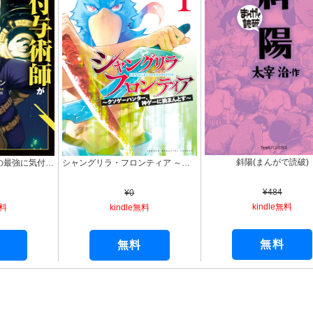
斜陽(まんがで読破)
雑用付与術師が自分の最強に気付くまで（コミック） ： 1 (モンスターコミックス)
シャングリラ・フロンティア ～クソゲーハンター、神ゲーに挑まんとす～（１） (週刊少年マガジンコミックス)
¥484
¥0
kindle無料
無料
kindle無料
無料
無料