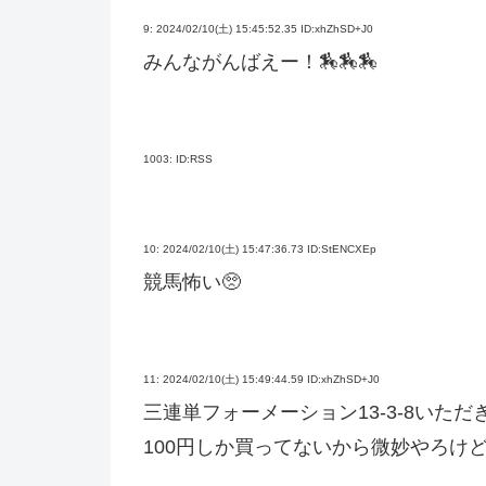
9:
2024/02/10(土) 15:45:52.35 ID:xhZhSD+J0
みんながんばえー！🏇🏇🏇
1003:
ID:RSS
10:
2024/02/10(土) 15:47:36.73 ID:StENCXEp
競馬怖い🥺
11:
2024/02/10(土) 15:49:44.59 ID:xhZhSD+J0
三連単フォーメーション13-3-8いただ
100円しか買ってないから微妙やろけ