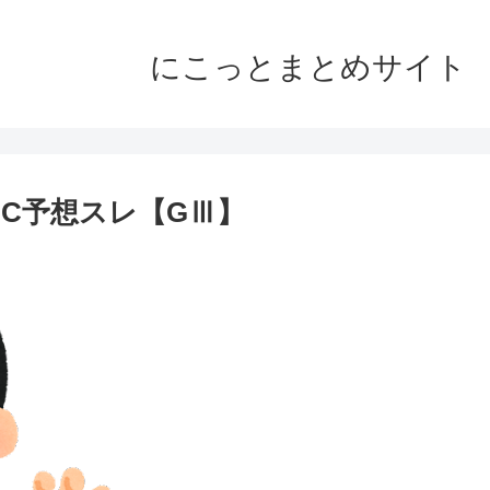
にこっとまとめサイト
ンC予想スレ【GⅢ】