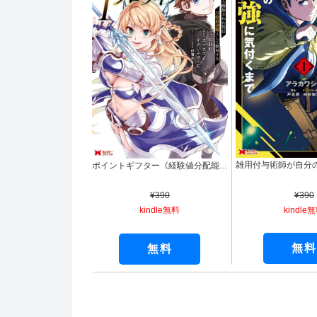
ポイントギフター《経験値分配能力者》の異世界最強ソロライフ ～ブラックギルドから解放された男は万能最強職として無双する～（コミック） ： 1 (モンスターコミックス)
¥390
¥390
kindle
kindle無料
無料
無料