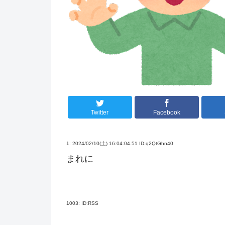
Twitter
Facebook
1:
2024/02/10(土) 16:04:04.51 ID:q2QtGhn40
まれに
1003:
ID:RSS