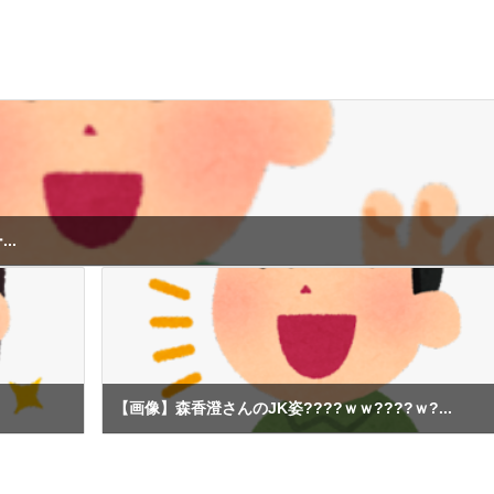
..
【画像】森香澄さんのJK姿????ｗｗ????ｗ?...