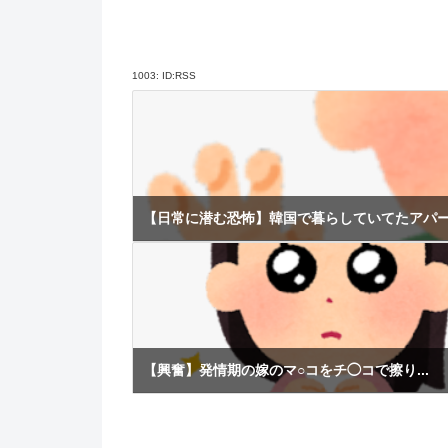
1003:
ID:RSS
【日常に潜む恐怖】韓国で暮らしていてたアパー.
【興奮】発情期の嫁のマ○コをチ◯コで擦り...