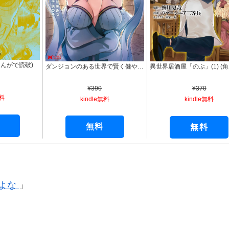
まんがで読破)
ダンジョンのある世界で賢く健やかに生きる方法（コミック） ： 1 (モンスターコミックス)
¥390
¥370
無料
kindle無料
kindle無料
無料
無料
るよな