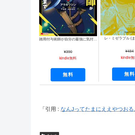
レ・ミゼラブル (
雑用付与術師が自分の最強に気付くまで（コミック） ： 1 (モンスターコミックス)
¥484
¥390
kindle
kindle無料
無料
無料
引用 :
なんJってたまにええやつお