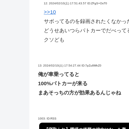
12:
2024/02/10(土) 17:51:43.57 ID:ZFgS+OsT0
>>10
サボってるのを録画されたくなかっ
どうせあいつらパトカーでだべって
クソども
13:
2024/02/10(土) 17:54:27.44 ID:7pZu8MhZ0
俺が車乗ってると
100%パトカーが来る
まあそっちの方が効果あるんじゃね
1003:
ID:RSS