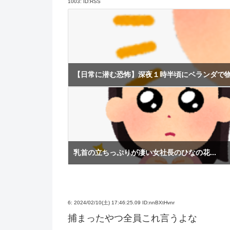
1003:
ID:RSS
【日常に潜む恐怖】深夜１時半頃にベランダで
乳首の立ちっぷりが凄い女社長のひなの花...
6:
2024/02/10(土) 17:46:25.09 ID:nnBXtHvnr
捕まったやつ全員これ言うよな