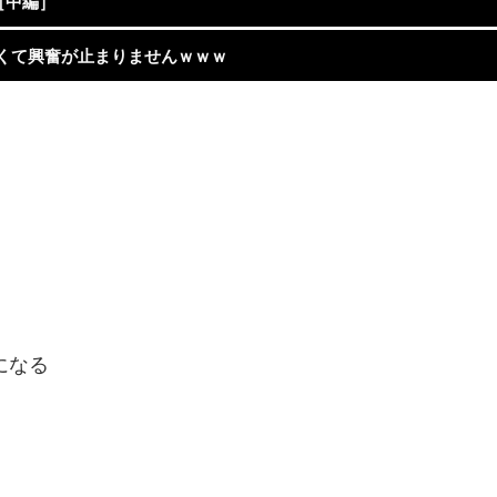
［中編］
くて興奮が止まりませんｗｗｗ
になる