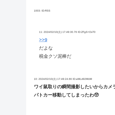
1003:
ID:RSS
11:
2024/02/10(土) 17:49:30.76 ID:ZFgS+OsT0
>>9
だよな
税金クソ泥棒だ
10:
2024/02/10(土) 17:49:24.66 ID:aWLd92MUM
ワイ鼠取りの瞬間撮影したいからカメ
パトカー移動してしまったわ🥺