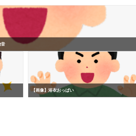
物音
【画像】浴衣おっぱい