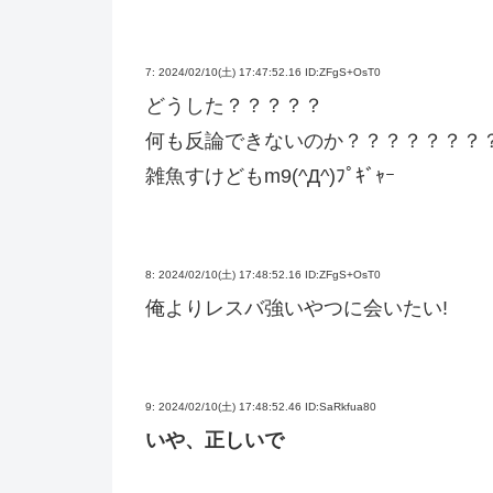
7:
2024/02/10(土) 17:47:52.16 ID:ZFgS+OsT0
どうした？？？？？
何も反論できないのか？？？？？？？
雑魚すけどもm9(^Д^)ﾌﾟｷﾞｬｰ
8:
2024/02/10(土) 17:48:52.16 ID:ZFgS+OsT0
俺よりレスバ強いやつに会いたい!
9:
2024/02/10(土) 17:48:52.46 ID:SaRkfua80
いや、正しいで