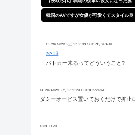
【寝取られ】職場の後輩の彼女になった妻
韓国のAVですが女優が可愛くてスタイル良
15:
2024/02/10(土) 17:58:33.47 ID:ZFgS+OsT0
>>13
パトカー来るってどういうこと?
14:
2024/02/10(土) 17:58:23.12 ID:tG5Zv+qM0
ダミーオービス置いておくだけで抑止
1003:
ID:PR