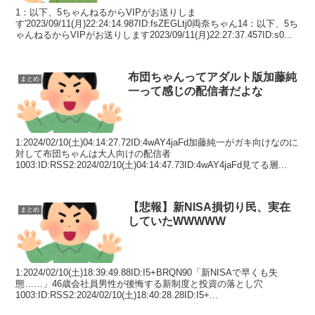
1：以下、5ちゃんねるからVIPがお送りしま
す'2023/09/11(月)22:24:14.987ID:fsZEGLtj0両奈ちゃん14：以下、5ち
ゃんねるからVIPがお送りします2023/09/11(月)22:27:37.457ID:s0...
布団ちゃんってアダルト版加藤純
まとめ
一って感じの配信者だよな
1:2024/02/10(土)04:14:27.72ID:4wAY4jaFd加藤純一がガキ向けなのに
対して布団ちゃんは大人向けの配信者
1003:ID:RSS2:2024/02/10(土)04:14:47.73ID:4wAY4jaFd見てる層...
【悲報】新NISA損切り民、実在
まとめ
していたWWWWW
1:2024/02/10(土)18:39:49.88ID:I5+BRQN90「新NISAで早くも失
態……」46歳会社員男性が後悔する新制度と投資の落とし穴
1003:ID:RSS2:2024/02/10(土)18:40:28.28ID:I5+...