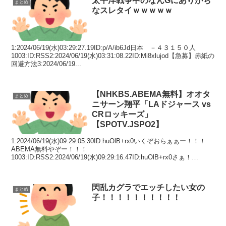
太平洋戦争中のなんGにありがち
まとめ
なスレタイｗｗｗｗｗ
1:2024/06/19(水)03:29:27.19ID:p/A/ib6Jd日本 －４３１５０人
1003:ID:RSS2:2024/06/19(水)03:31:08.22ID:Mi8xlujod【急募】赤紙の
回避方法3:2024/06/19...
【NHKBS.ABEMA無料】オオタ
まとめ
ニサーン翔平「LAドジャース vs
CRロッキーズ」
【SPOTV.JSPO2】
1:2024/06/19(水)09:29:05.30ID:huOlB+rx0いくぞおらぁぁー！！！
ABEMA無料やぞー！！！
1003:ID:RSS2:2024/06/19(水)09:29:16.47ID:huOlB+rx0さぁ！
3:2024...
閃乱カグラでエッチしたい女の
まとめ
子！！！！！！！！！！