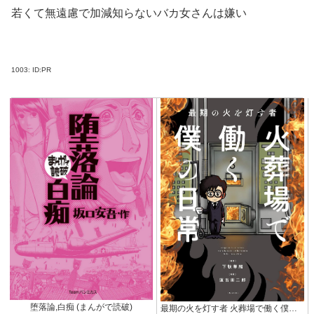
若くて無遠慮で加減知らないバカ女さんは嫌い
1003:
ID:PR
堕落論,白痴 (まんがで読破)
最期の火を灯す者 火葬場で働く僕の日常 (バンブーコミックス エッセイセレクション)