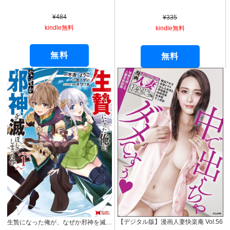
¥484
¥335
kindle無料
kindle無料
無料
無料
【デジタル版】漫画人妻快楽庵 Vol.56
生贄になった俺が、なぜか邪神を滅ぼしてしまった件（コミック） ： 1 (モンスターコミックス)