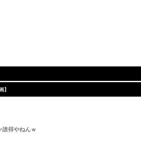
画】
か誰得やねんｗ