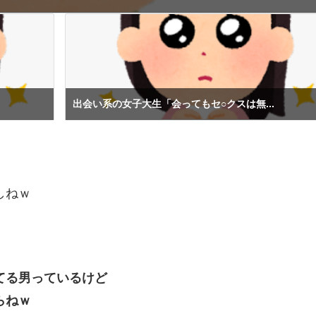
出会い系の女子大生「会ってもセ○クスは無...
しねｗ
てる男っているけど
らねｗ