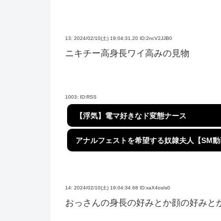
13:
2024/02/10(土) 19:04:31.20 ID:2ncV2JJB0
ニキチー高身長ワイ高みの見物
1003:
ID:RSS
【浮気】電マ好きなド変態ナース
アナルフェストを希望する奴隷夫人【SM動
14:
2024/02/10(土) 19:04:34.68 ID:xaX4osIs0
おっさんの身長の好みとか顔の好みと