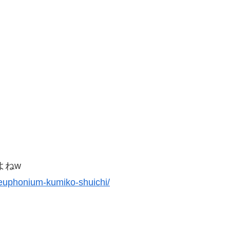
よねw
euphonium-kumiko-shuichi/