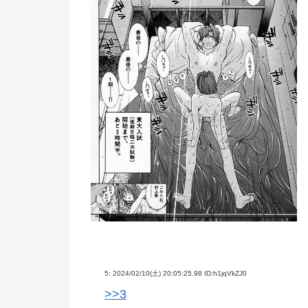
5:
2024/02/10(土) 20:05:25.98 ID:h1jqVkZJ0
>>3