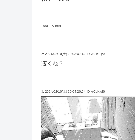
1003:
ID:RSS
2:
2024/02/10(土) 20:03:47.42 ID:lJ8HY1jhd
凄くね？
3:
2024/02/10(土) 20:04:20.64 ID:jwCqKlqf0