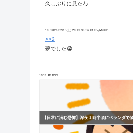
久しぶりに見たわ
10:
2024/02/10(土) 20:13:38.56 ID:T0qbMKl2d
>>3
夢でした😭
1003:
ID:RSS
【日常に潜む恐怖】深夜１時半頃にベランダで