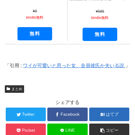
¥0
¥585
kindle無料
kindle無料
無料
無料
引用 :
ワイが可愛いと思った女、全員彼氏か夫いる説
まとめ
シェアする
Twitter
Facebook
はてブ
Pocket
LINE
コピー