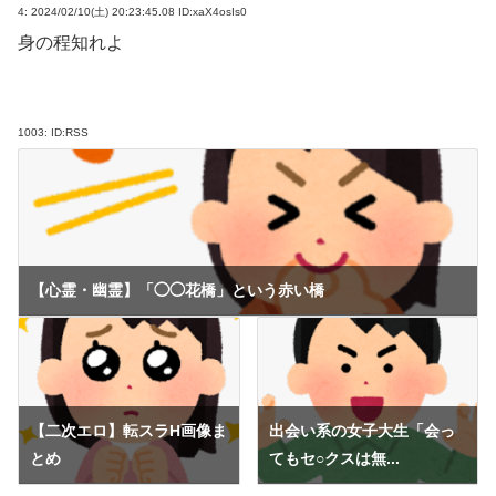
4:
2024/02/10(土) 20:23:45.08 ID:xaX4osIs0
身の程知れよ
1003:
ID:RSS
【心霊・幽霊】「◯◯花橋」という赤い橋
【二次エロ】転スラH画像ま
出会い系の女子大生「会っ
とめ
てもセ○クスは無...