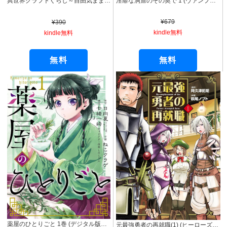
淫靡な洞窟のその奥で 1 (ヴァンプコミックス)
異世界クラフトぐらし～自由気ままな生産職のほのぼのスローライフ～（コミック） ： 1 (モンスターコミックス)
¥679
¥390
kindle無料
kindle無料
無料
無料
薬屋のひとりごと 1巻 (デジタル版ビッグガンガンコミックス)
元最強勇者の再就職(1) (ヒーローズコミックス わいるど)