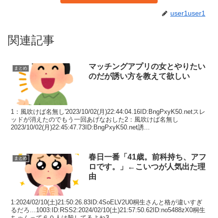
user1user1
関連記事
マッチングアプリの女とやりたい
まとめ
のだが誘い方を教えて欲しい
1：風吹けば名無し'2023/10/02(月)22:44:04.16ID:BngPxyK50.netスレ
ッドが消えたのでもう一回あげなおした2：風吹けば名無し
2023/10/02(月)22:45:47.73ID:BngPxyK50.net誘...
春日一番「41歳。前科持ち、アフ
まとめ
ロです。」←こいつが人気出た理
由
1:2024/02/10(土)21:50:26.83ID:4SoELV2U0桐生さんと格が違いすぎ
るだろ…1003:ID:RSS2:2024/02/10(土)21:57:50.62ID:no5488zX0桐生
ちゃんって６０人は殺してるよね3...