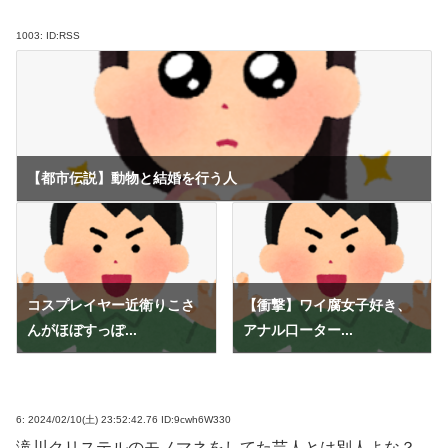
1003:
ID:RSS
【都市伝説】動物と結婚を行う人
コスプレイヤー近衛りこさ
【衝撃】ワイ腐女子好き、
んがほぼすっぽ...
アナル口ーター...
6:
2024/02/10(土) 23:52:42.76 ID:9cwh6W330
滝川クリステルのモノマネをしてた芸人とは別人よな？