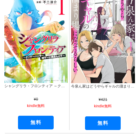
シャングリラ・フロンティア ～クソゲーハンター、神ゲーに挑まんとす～（１） (週刊少年マガジンコミックス)
今泉ん家はどうやらギャルの溜まり場になってるらしい～DEEP～ (1) (バンブーコミックス)
¥0
¥421
kindle無料
kindle無料
無料
無料