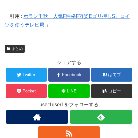
引用 :
ホラン千秋 人気F性格F容姿Eゴリ押しS←コイ
ツを使うテレビ局
まとめ
シェアする
Twitter
Facebook
はてブ
Pocket
LINE
コピー
user1user1をフォローする