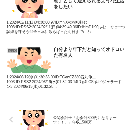
朝」として迎えられるような生活
をしたい
1:2024/02/11(日)04:38:00.97ID:YnlXvxwX0頼む
1003:ID:RSS2:2024/02/11(日)04:39:49.06ID:lHrhD1i90ふむ...では一つ
試練を課そう🥺全日本に散らばった明日までにぷ...
自分より年下だと知ってオドロい
まとめ
た有名人
1:2024/06/19(水)01:30:38.00ID:TGenCZ380石丸伸二
1003:ID:RSS2:2024/06/19(水)01:32:03.14ID:g4bCSqUc0ジェラード
ン3:2024/06/19(水)01:32:28...
公認会計士「お会計800円になりまー
す！！」←年収1500万