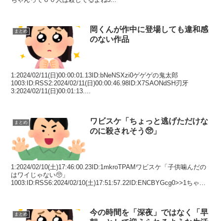
岡くんが作中に登場しても違和感
まとめ
のない作品
1:2024/02/11(日)00:00:01.13ID:bNeNSXzi0ゲゲゲの鬼太郎
1003:ID:RSS2:2024/02/11(日)00:00:46.98ID:X7SAONdSH刃牙
3:2024/02/11(日)00:01:13....
ワビスケ「ちょっと逃げただけな
まとめ
のに殺されそう🥺」
1:2024/02/10(土)17:46:00.23ID:1mkroTPAMワビスケ「子供噛んだの
はワイじゃない🥺」
1003:ID:RSS6:2024/02/10(土)17:51:57.22ID:ENCBYGcg0>>1ちゃん
は一体なにの話...
今の時間を「深夜」ではなく「早
まとめ