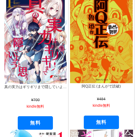
阿Q正伝 (まんがで読破)
真の実力はギリギリまで隠していようと思う １ (電撃コミックスNEXT)
¥484
¥700
kindle無料
kindle無料
無料
無料