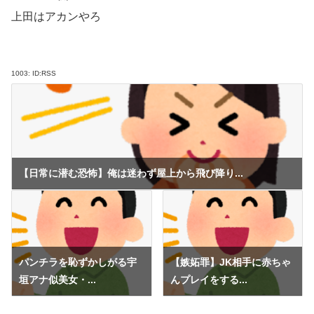
上田はアカンやろ
1003:
ID:RSS
【日常に潜む恐怖】俺は迷わず屋上から飛び降り...
パンチラを恥ずかしがる宇
【嫉妬罪】JK相手に赤ちゃ
垣アナ似美女・...
んプレイをする...