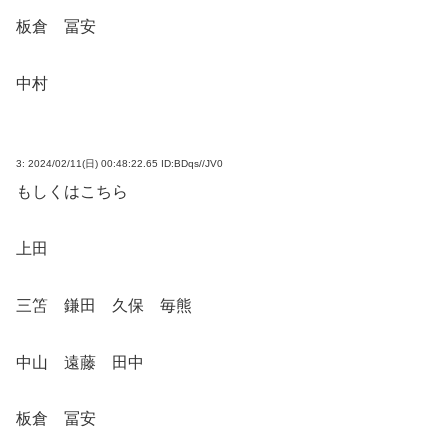
板倉 冨安
中村
3:
2024/02/11(日) 00:48:22.65 ID:BDqs//JV0
もしくはこちら
上田
三笘 鎌田 久保 毎熊
中山 遠藤 田中
板倉 冨安