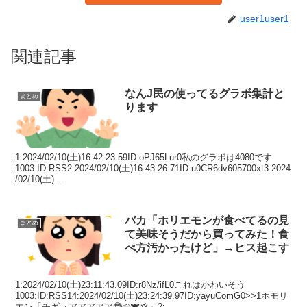
user1user1
関連記事
なんJ民の使ってるグラボ集計と
まとめ
ります
1:2024/02/10(土)16:42:23.59ID:oPJ65Lur0私のグラボは4080です
1003:ID:RSS2:2024/02/10(土)16:43:26.71ID:u0CR6dv605700xt3:2024
/02/10(土)...
バカ「ホリエモンが食べてるの見
まとめ
て美味そうだから買ってみた！食
べ方汚かったけど」→ヒス起こす
1:2024/02/10(土)23:11:43.09ID:r8Nz/ifL0これはかわいそう
1003:ID:RSS14:2024/02/10(土)23:24:39.97ID:yayuComG0>>1ホモリ
エン「チギュアアアアア🤓🧀🐮💢」2:...