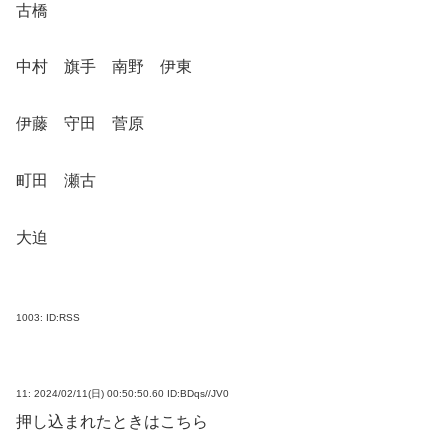
古橋
中村 旗手 南野 伊東
伊藤 守田 菅原
町田 瀬古
大迫
1003:
ID:RSS
11:
2024/02/11(日) 00:50:50.60 ID:BDqs//JV0
押し込まれたときはこちら