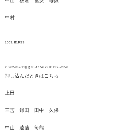
中山 板倉 冨安 毎熊
中村
1003:
ID:RSS
2:
2024/02/11(日) 00:47:59.72 ID:BDqs//JV0
押し込んだときはこちら
上田
三笘 鎌田 田中 久保
中山 遠藤 毎熊