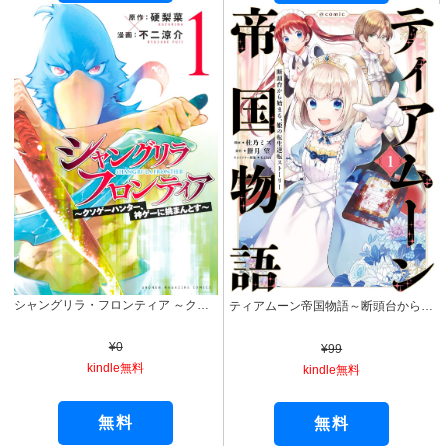
シャングリラ・フロンティア ～クソゲーハンター、神ゲーに挑まんとす～（１） (週刊少年マガジンコミックス)
ティアムーン帝国物語～断頭台から始まる、姫の転生逆転ストーリー～@COMIC 第1巻 (コロナ・コミックス)
¥0
¥99
kindle無料
kindle無料
無料
無料