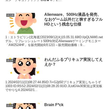
Alienware、500Hz液晶を発売、
まとめ
なおゲーム以外だと狭すぎるフル
HDという残念な仕様
1：エトラビリン(北海道)'2023/09/12(火)15:05:31.69ID:l/pQLNiW0.net
デル、リフレッシュレート500Hz対応Alienwareゲーミングモニター
「AW2524HF」を販売開始9月12日～販売開始価格：9...
わんだふるプリキュア実況してえ
まとめ
えか？
1:2024/02/11(日)08:27:44.85ID:7i+G2jt50プリキュア実況しちゃうぞ
1003:ID:RSS2:2024/02/11(日)08:28:20.91ID:JLtdGVe30実況は実況板
でやりな4:2024/02/1...
Brain F*ck
まとめ