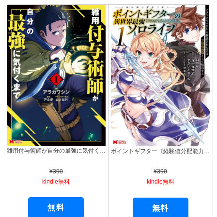
雑用付与術師が自分の最強に気付くまで（コミック） ： 1 (モンスターコミックス)
ポイントギフター《経験値分配能力者》の異世界最強ソロライフ ～ブラックギルドから解放された男は万能最強職として無双する～（コミック） ： 1 (モンスターコミックス)
¥390
¥390
kindle無料
kindle無料
無料
無料