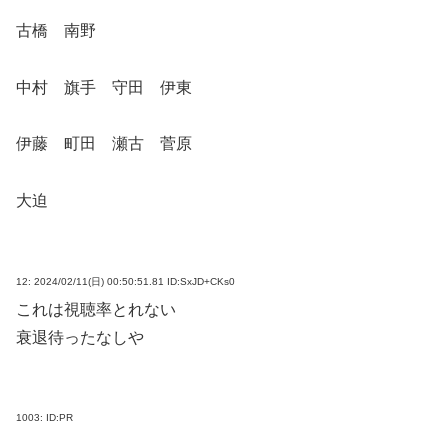
古橋 南野
中村 旗手 守田 伊東
伊藤 町田 瀬古 菅原
大迫
12:
2024/02/11(日) 00:50:51.81 ID:SxJD+CKs0
これは視聴率とれない
衰退待ったなしや
1003:
ID:PR