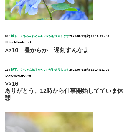
16：
以下、？ちゃんねるからVIPがお送りします
2023/06/13(火) 13:10:41.404
ID:SpebEowka.net
>>10 昼からか 遅刻すんなよ
22：
以下、？ちゃんねるからVIPがお送りします
2023/06/13(火) 13:14:23.708
ID:+tOMoHGF0.net
>>16
ありがとう。12時から仕事開始してていま休
憩