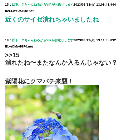
15：
以下、？ちゃんねるからVIPがお送りします
2023/06/13(火) 13:09:43.944
ID:LEw+UXkB0.net
近くのサイゼ潰れちゃいましたね
18：
以下、？ちゃんねるからVIPがお送りします
2023/06/13(火) 13:11:35.092
ID:+tOMoHGF0.net
>>15
潰れたね〜またなんか入るんじゃない？
紫陽花にクマバチ来襲！