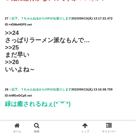
27：
以下、？ちゃんねるからVIPがお送りします
2023/06/13(火) 13:17:22.472
ID:+tOMoHGF0.net
>>24
さっぱりラーメン派なもんで…
>>25
まだ早い
>>26
いいよね～
26：
以下、？ちゃんねるからVIPがお送りします
2023/06/13(火) 13:16:38.759
ID:/eMGoGCp0.net
緑は癒されるねぇ(*´꒳`*)
29：
以下、？ちゃんねるからVIPがお送りします
2023/06/13(火) 13:18:40.314
ID:5UgG0ojup.net
ホーム
検索
トップ
サイドバー