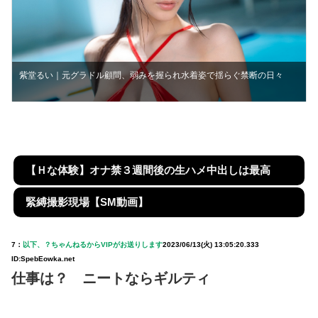
紫堂るい｜元グラドル顧問、弱みを握られ水着姿で揺らぐ禁断の日々
【Ｈな体験】オナ禁３週間後の生ハメ中出しは最高
緊縛撮影現場【SM動画】
7：
以下、？ちゃんねるからVIPがお送りします
2023/06/13(火) 13:05:20.333
ID:SpebEowka.net
仕事は？ ニートならギルティ