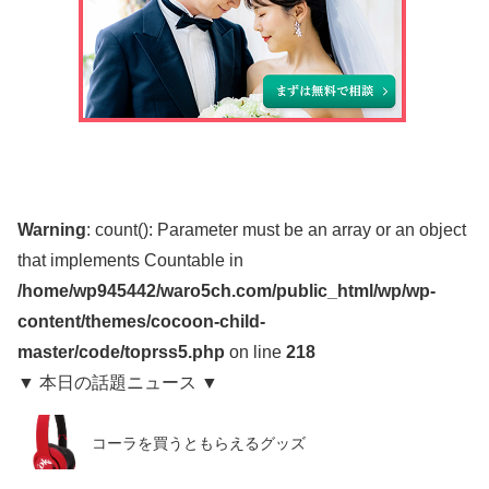
Warning
: count(): Parameter must be an array or an object
that implements Countable in
/home/wp945442/waro5ch.com/public_html/wp/wp-
content/themes/cocoon-child-
master/code/toprss5.php
on line
218
▼ 本日の話題ニュース ▼
コーラを買うともらえるグッズ