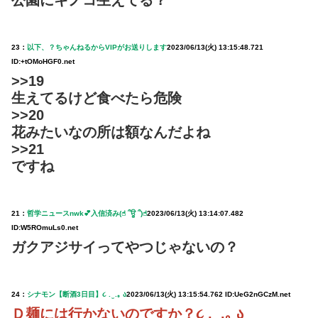
公園にキノコ生えてる？
23：
以下、？ちゃんねるからVIPがお送りします
2023/06/13(火) 13:15:48.721
ID:+tOMoHGF0.net
>>19
生えてるけど食べたら危険
>>20
花みたいなの所は額なんだよね
>>21
ですね
21：
哲学ニュースnwk💕入信済み(☝︎ ՞ਊ ՞)☝︎
2023/06/13(火) 13:14:07.482
ID:W5ROmuLs0.net
ガクアジサイってやつじゃないの？
24：
シナモン【断酒3日目】૮ . ̫ .｡ ა
2023/06/13(火) 13:15:54.762 ID:UeG2nGCzM.net
Ｄ麺には行かないのですか？૮ . ̫ .｡ ა