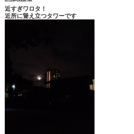
ID:LEw+UXkB0.net
近すぎワロタ！
近所に聳え立つタワーです