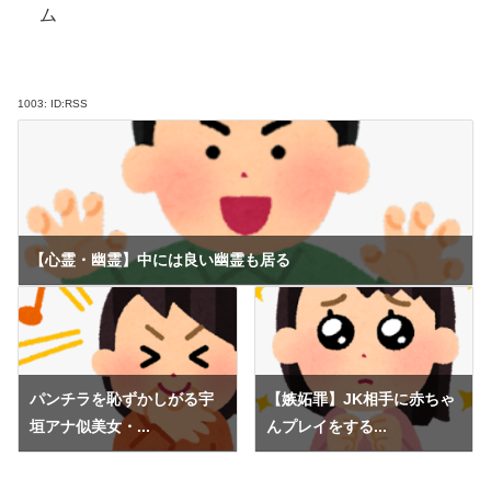
ム
1003:
ID:RSS
【心霊・幽霊】中には良い幽霊も居る
パンチラを恥ずかしがる宇
【嫉妬罪】JK相手に赤ちゃ
垣アナ似美女・...
んプレイをする...