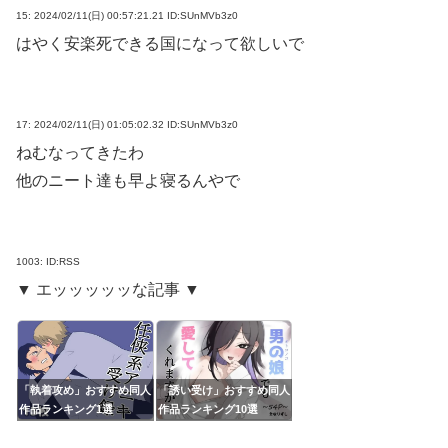
15:
2024/02/11(日) 00:57:21.21 ID:SUnMVb3z0
はやく安楽死できる国になって欲しいで
17:
2024/02/11(日) 01:05:02.32 ID:SUnMVb3z0
ねむなってきたわ
他のニート達も早よ寝るんやで
1003:
ID:RSS
▼ エッッッッッな記事 ▼
「執着攻め」おすすめ同人
「誘い受け」おすすめ同人
作品ランキング1選
作品ランキング10選