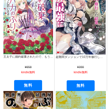
王太子に婚約破棄されたので、もうバカのふりはやめようと思います 1巻 (マッグガーデンコミックスavarusシリーズ)
超難関ダンジョンで10万年修行した結果、世界最強に ～最弱無能の下剋上～（コミック） ： 1 (モンスターコミックス)
¥658
¥390
kindle無料
kindle無料
無料
無料