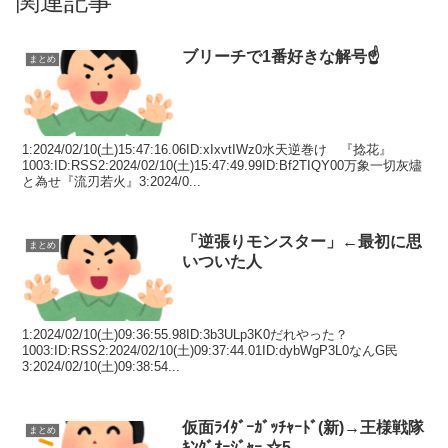
関連記事
ブリーチで1番好きな解号☝
まとめ
1:2024/02/10(土)15:47:16.06ID:xIxvtIWz0水天逆巻け 『捻花』
1003:ID:RSS2:2024/02/10(土)15:47:49.99ID:Bf2TIQY00万象一切灰燼
と為せ『流刃若火』3:2024/0...
「逆張りモンスター」←最初に思
まとめ
いついた人
1:2024/02/10(土)09:36:55.98ID:3b3ULp3K0だれやった？
1003:ID:RSS2:2024/02/10(土)09:37:44.01ID:dybWgP3L0なんG民
3:2024/02/10(土)09:38:54...
仮面ﾗｲﾀﾞｰｶﾞｯﾁｬｰﾄﾞ(新)→王様戦隊
まとめ
ｷﾝｸﾞｵｰｼﾞｬｰ ☆5