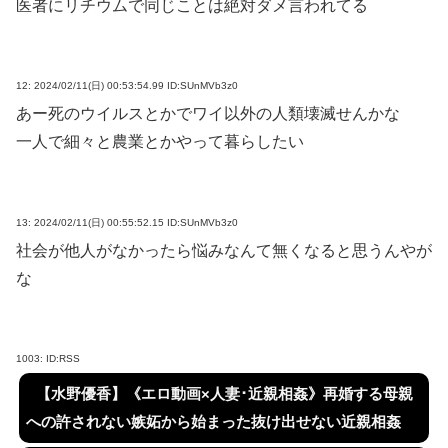
医者にリチウムで同じことは絶対ダメ言われてる
12:
2024/02/11(日) 00:53:54.99 ID:SUnMVb3z0
あー死のウイルスとかでワイ以外の人類壊滅せんかな
一人で細々と農業とかやって暮らしたい
13:
2024/02/11(日) 00:55:52.15 ID:SUnMVb3z0
社会が他人がなかったら悩みなんて無くなると思うんやが
な
1003:
ID:RSS
【水野優香】《エロ動画×人妻･近親相姦》再婚する母親
への許されない嫉妬から始まった抜け出せない近親相姦