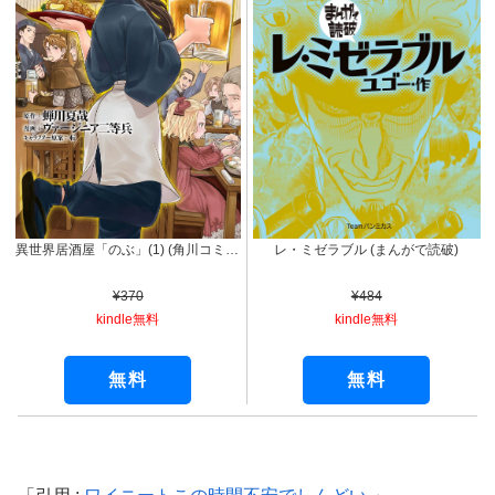
レ・ミゼラブル (まんがで読破)
異世界居酒屋「のぶ」(1) (角川コミックス・エース)
¥484
¥370
kindle無料
kindle無料
無料
無料