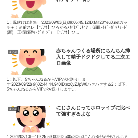
1：風吹けば名無し'2023/09/03(日)09:06:45.12ID:Mif28Yeu0.netガッ
チャ！※前スレ【ﾆﾁｱｻ】ひろがるｽｶｲ!ﾌﾟﾘｷｭｱ→仮面ﾗｲﾀﾞｰｶﾞｯﾁｬｰﾄﾞ
(新)→王様戦隊ｷﾝｸﾞｵｰｼﾞｬｰ【ﾆﾁｱｻ】ひ...
赤ちゃんつくる場所にちんちん挿
まとめ
入して精子ドクドクしてる二次エ
ロ画像
1：以下、5ちゃんねるからVIPがお送りしま
す'2023/09/22(金)02:44:44.940ID:nz6yZJpW0ハァハァする2：以下、
5ちゃんねるからVIPがお送りします
2023/09/22(金)02:45:18.861ID:47...
にじさんじってホロライブに比べ
まとめ
て強すぎるよな
1:2024/02/10(土)19:25:59.009ID:o00d3Olg0こんな会話が許されちま