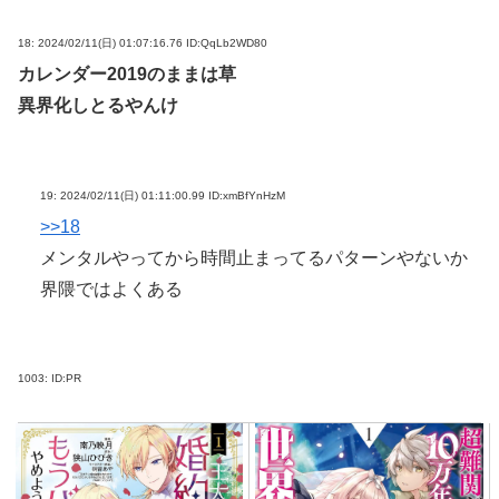
18:
2024/02/11(日) 01:07:16.76 ID:QqLb2WD80
カレンダー2019のままは草
異界化しとるやんけ
19:
2024/02/11(日) 01:11:00.99 ID:xmBfYnHzM
>>18
メンタルやってから時間止まってるパターンやないか
界隈ではよくある
1003:
ID:PR