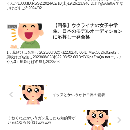
うんだ1003:ID:RSS2:2024/02/10(土)19:26:13.946ID:JfYg5AIn0みてな
いけどすご3:2024/02...
【画像】ウクライナの女子中学
まとめ
生、日本のモデルオーディション
に応募し一発合格
1：風吹けば名無し'2023/08/02(水)22:02:45.06ID:MakOc2Ix0.net2：
風吹けば名無し2023/08/02(水)22:03:52.60ID:9YKpsZmQa.netエルフ
やん3：風吹けば名無し2023/08...
イッヌとかいうかわヨ界の覇者
くねくねとかいうガン見したら知的障が
い者になるお化けw.w.w.w