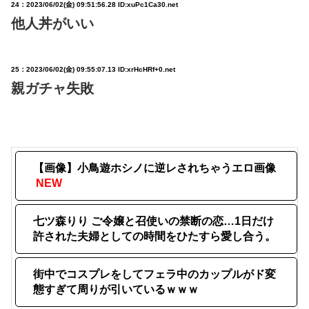
24：
2023/06/02(金) 09:51:56.28 ID:xuPc1Ca30.net
他人丼がいい
25：
2023/06/02(金) 09:55:07.13 ID:xrHcHRf+0.net
親ガチャ失敗
【画像】小鳥遊ホシノに逆レされちゃうエロ画像
NEW
七ツ森りり ご令嬢と召使いの禁断の恋…1日だけ
許された夫婦としての時間をひたすら愛し合う。
街中でコスプレをしてフェラ中のカップルがド変
態すぎて周りが引いているｗｗｗ