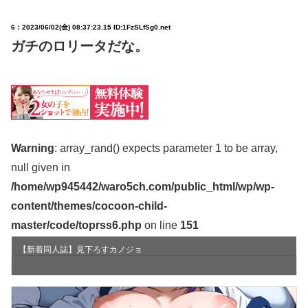
6：
2023/06/02(金) 08:37:23.15 ID:1FzSLfSg0.net
ガチのロリータだな。
Warning
: array_rand() expects parameter 1 to be array,
null given in
/home/wp945442/waro5ch.com/public_html/wp/wp-
content/themes/cocoon-child-
master/code/toprss6.php
on line
151
【新着同人誌】見下ろすカノジョ