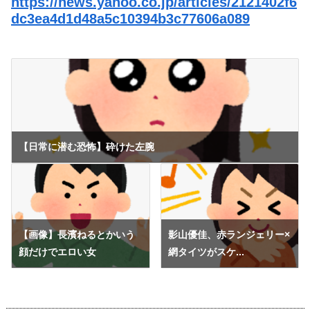
https://news.yahoo.co.jp/articles/2121402f6
dc3ea4d1d48a5c10394b3c77606a089
【日常に潜む恐怖】砕けた左腕
【画像】長濱ねるとかいう
影山優佳、赤ランジェリー×
顔だけでエロい女
網タイツがスケ...