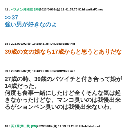
42：
ベスタ(大韓民国) [US]
2023/06/02(金) 11:41:55.75 ID:h8s/nGaF0.net
>>37
強い男が好きなのよ
38：
2023/06/02(金) 10:28:45.38 ID:iDSqwSbn0.net
39歳の女の娘なら17歳かもと思うとありだな
39：
2023/06/02(金) 10:48:09.08 ID:kvO9fMkx0.net
27歳の時、39歳のバツイチと付き合って娘が
14歳だった。
何度も食事一緒にしたけど全くそんな気は起
きなかったけどな。マンコ臭いのは我慢出来
るがションベン臭いのは我慢出来ないわ。
40：
冥王星(岡山県) [CN]
2023/06/02(金) 11:13:01.29 ID:EXebFkts0.net