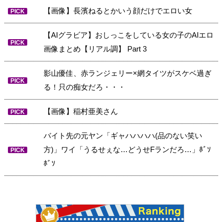
【画像】長濱ねるとかいう顔だけでエロい女
PICK
【AIグラビア】おしっこをしている女の子のAIエロ
PICK
画像まとめ【リアル調】 Part 3
影山優佳、赤ランジェリー×網タイツがスケベ過ぎ
PICK
る！只の痴女だろ・・・
【画像】稲村亜美さん
PICK
バイト先の元ヤン「ギャハハハハ(品のない笑い
方)」ワイ「うるせぇな…どうせFランだろ…」ﾎﾞｿ
PICK
ﾎﾞｿ