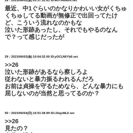
26：
2023/06/02(金) 09:57:32.81 ID:w9YR4NU/0.net
最近、中1ぐらいのかなりかわいい女がくちゅ
くちゅしてる動画が無修正で出回ってたけ
ど、こういう流れなのかもな
泣いた形跡あったし、それでもやるのなん
で？って感じだったが
29：
2023/06/02(金) 10:04:32.00 ID:yOCLNXYb0.net
>>26
泣いた形跡があるなら察しろよ
従わないと暴力振るわれるんだろ
お前は貞操を守るためなら、どんな暴力にも
屈しないのが当然と思ってるのか？
50：
2023/06/04(日) 16:51:38.89 ID:iJIwjnNL0.net
>>26
見たの？