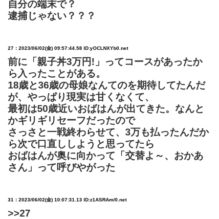
自分の端末で？
逮捕じゃない？？？
27：
2023/06/02(金) 09:57:44.58 ID:yOCLNXYb0.net
前に「親子丼3万円!」ってコースがあったか
ら入ったことがある。
18歳と36歳の母娘なんてのを期待してたんだ
が、やっぱり現実は甘くなくて、
最初は50歳近いおばはんが出てきた。なんと
かギリギリセーフだったので
さっさと一戦終わらせて、3万も払ったんだか
ら次で口直ししようと思ってたら
おばはんが奥に向かって「交替よ～、おかあ
さん」って呼びやがった
31：
2023/06/02(金) 10:07:31.13 ID:z1ASRAm/0.net
>>27