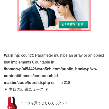
Warning
: count(): Parameter must be an array or an object
that implements Countable in
/home/wp945442/waro5ch.com/public_html/wp/wp-
content/themes/cocoon-child-
master/code/toprss5.php
on line
218
▼ 本日の話題ニュース ▼
コーラを買うともらえるグッズ