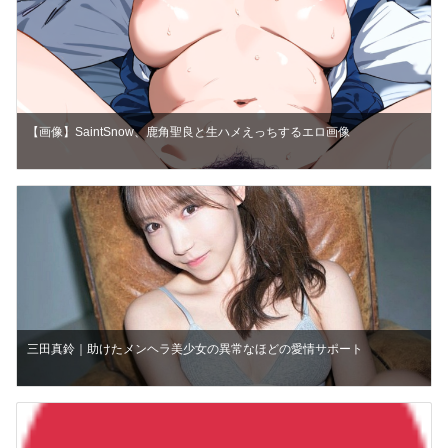
【画像】SaintSnow、鹿角聖良と生ハメえっちするエロ画像
三田真鈴｜助けたメンヘラ美少女の異常なほどの愛情サポート