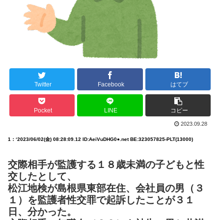
Twitter
Facebook
はてブ
Pocket
LINE
コピー
2023.09.28
1：
‘
2023/06/02(金) 08:28:09.12 ID:AeiVuDHG0●.net BE:323057825-PLT(13000)
交際相手が監護する１８歳未満の子どもと性
交したとして、
松江地検が島根県東部在住、会社員の男（３
１）を監護者性交罪で起訴したことが３１
日、分かった。