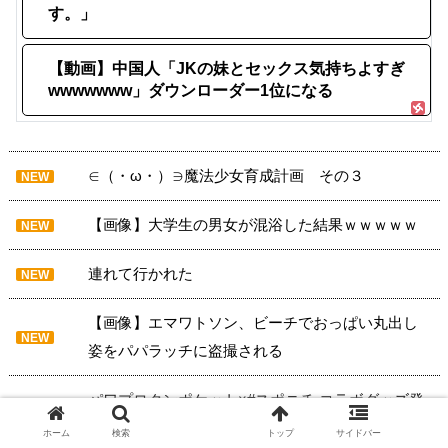
す。」
【動画】中国人「JKの妹とセックス気持ちよすぎ
wwwwwww」ダウンローダー1位になる
∈（・ω・）∋魔法少女育成計画 その３
NEW
【画像】大学生の男女が混浴した結果ｗｗｗｗｗ
NEW
連れて行かれた
NEW
【画像】エマワトソン、ビーチでおっぱい丸出し
NEW
姿をパパラッチに盗撮される
パワプロクンポケット×#スポニチ コラボグッズ発
NEW
売決定！
ホーム
検索
トップ
サイドバー