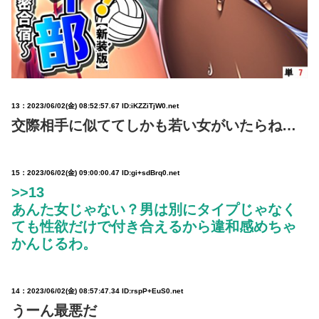
13：
2023/06/02(金) 08:52:57.67 ID:iKZZiTjW0.net
交際相手に似ててしかも若い女がいたらね…
15：
2023/06/02(金) 09:00:00.47 ID:gi+sdBrq0.net
>>13
あんた女じゃない？男は別にタイプじゃなく
ても性欲だけで付き合えるから違和感めちゃ
かんじるわ。
14：
2023/06/02(金) 08:57:47.34 ID:rspP+EuS0.net
うーん最悪だ