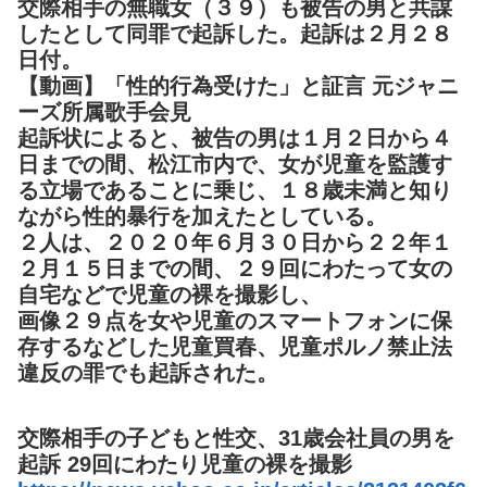
交際相手の無職女（３９）も被告の男と共謀
したとして同罪で起訴した。起訴は２月２８
日付。
【動画】「性的行為受けた」と証言 元ジャニ
ーズ所属歌手会見
起訴状によると、被告の男は１月２日から４
日までの間、松江市内で、女が児童を監護す
る立場であることに乗じ、１８歳未満と知り
ながら性的暴行を加えたとしている。
２人は、２０２０年６月３０日から２２年１
２月１５日までの間、２９回にわたって女の
自宅などで児童の裸を撮影し、
画像２９点を女や児童のスマートフォンに保
存するなどした児童買春、児童ポルノ禁止法
違反の罪でも起訴された。
交際相手の子どもと性交、31歳会社員の男を
起訴 29回にわたり児童の裸を撮影