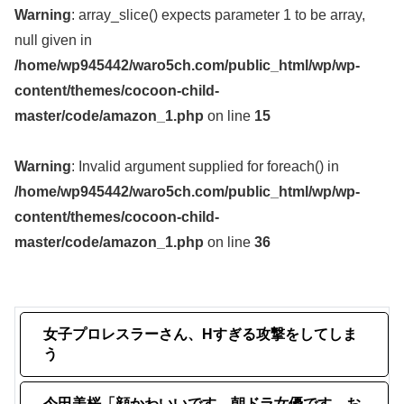
Warning
: array_slice() expects parameter 1 to be array,
null given in
/home/wp945442/waro5ch.com/public_html/wp/wp-
content/themes/cocoon-child-
master/code/amazon_1.php
on line
15
Warning
: Invalid argument supplied for foreach() in
/home/wp945442/waro5ch.com/public_html/wp/wp-
content/themes/cocoon-child-
master/code/amazon_1.php
on line
36
女子プロレスラーさん、Hすぎる攻撃をしてしま
う
今田美桜「顔かわいいです、朝ドラ女優です、お