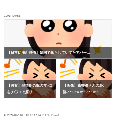
1003:
ID:RSS
【日常に潜む恐怖】韓国で暮らしていてたアパー...
【興奮】発情期の嫁のマ○コ
【画像】森香澄さんのJK
をチ◯コで擦り...
姿????ｗｗ????ｗ?...
6:
2024/02/11(日) 02:38:17.94 ID:9RkHQeze0