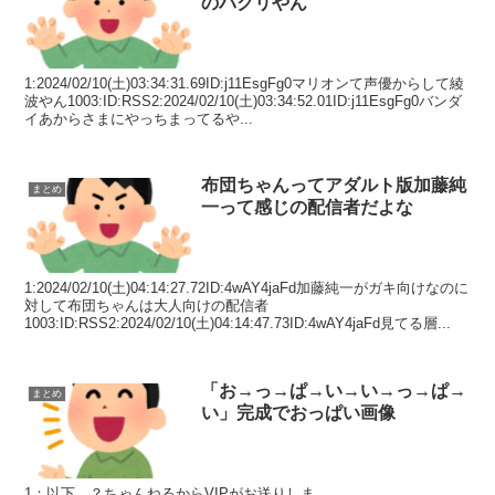
のパクリやん
1:2024/02/10(土)03:34:31.69ID:j11EsgFg0マリオンて声優からして綾
波やん1003:ID:RSS2:2024/02/10(土)03:34:52.01ID:j11EsgFg0バンダ
イあからさまにやっちまってるや...
布団ちゃんってアダルト版加藤純
まとめ
一って感じの配信者だよな
1:2024/02/10(土)04:14:27.72ID:4wAY4jaFd加藤純一がガキ向けなのに
対して布団ちゃんは大人向けの配信者
1003:ID:RSS2:2024/02/10(土)04:14:47.73ID:4wAY4jaFd見てる層...
「お→っ→ぱ→い→い→っ→ぱ→
まとめ
い」完成でおっぱい画像
1：以下、？ちゃんねるからVIPがお送りしま