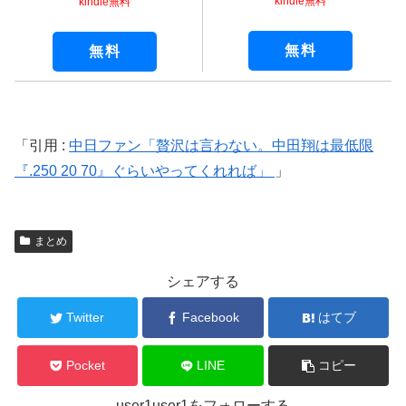
kindle無料
kindle無料
無料
無料
引用 :
中日ファン「贅沢は言わない。中田翔は最低限
『.250 20 70』ぐらいやってくれれば」
まとめ
シェアする
Twitter
Facebook
はてブ
Pocket
LINE
コピー
user1user1をフォローする