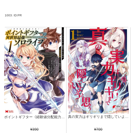
1003:
ID:PR
真の実力はギリギリまで隠していようと思う １ (電撃コミックスNEXT)
ポイントギフター《経験値分配能力者》の異世界最強ソロライフ ～ブラックギルドから解放された男は万能最強職として無双する～（コミック） ： 1 (モンスターコミックス)
¥700
¥390