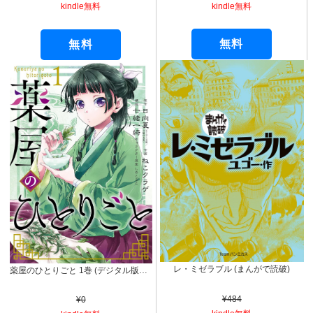
kindle無料
kindle無料
無料
無料
レ・ミゼラブル (まんがで読破)
薬屋のひとりごと 1巻 (デジタル版ビッグガンガンコミックス)
¥484
¥0