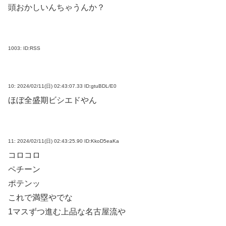
頭おかしいんちゃうんか？
1003:
ID:RSS
10:
2024/02/11(日) 02:43:07.33 ID:gtuBDL/E0
ほぼ全盛期ビシエドやん
11:
2024/02/11(日) 02:43:25.90 ID:KkoD5eaKa
コロコロ
ペチーン
ポテンッ
これで満塁やでな
1マスずつ進む上品な名古屋流や